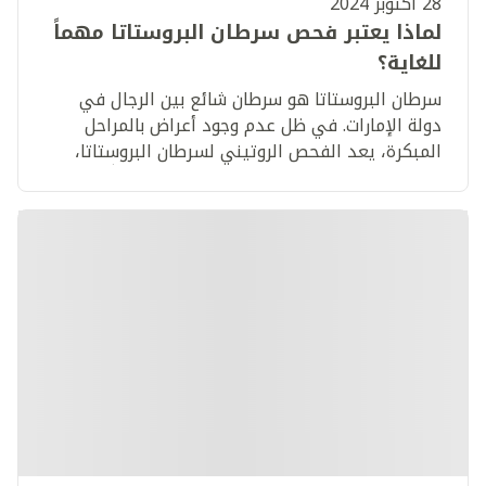
28 أكتوبر 2024
لماذا يعتبر فحص سرطان البروستاتا مهماً
للغاية؟
سرطان البروستاتا هو سرطان شائع بين الرجال في
دولة الإمارات. في ظل عدم وجود أعراض بالمراحل
المبكرة، يعد الفحص الروتيني لسرطان البروستاتا،
لجميع الرجال الذين تزيد أعمارهم عن 45 عاماً، طريقة
سهلة للكشف عن السرطان مبكراً، وبذلك يصبح من
الأسهل علاجه.