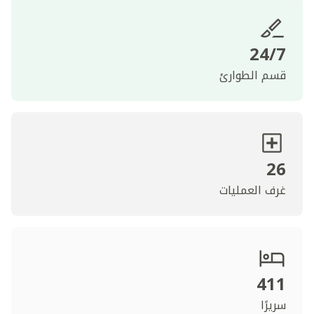
24/7
قسم الطوارئ
26
غرف العمليات
411
سريرًا