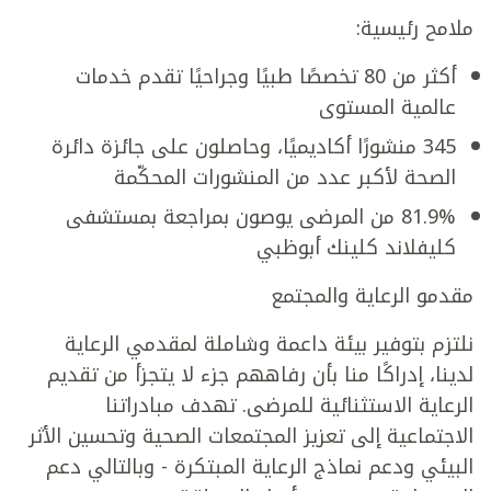
ملامح رئيسية:
أكثر من 80 تخصصًا طبيًا وجراحيًا تقدم خدمات
عالمية المستوى
345 منشورًا أكاديميًا، وحاصلون على جائزة دائرة
الصحة لأكبر عدد من المنشورات المحكّمة
81.9% من المرضى يوصون بمراجعة بمستشفى
كليفلاند كلينك أبوظبي
مقدمو الرعاية والمجتمع
نلتزم بتوفير بيئة داعمة وشاملة لمقدمي الرعاية
لدينا، إدراكًا منا بأن رفاههم جزء لا يتجزأ من تقديم
الرعاية الاستثنائية للمرضى. تهدف مبادراتنا
الاجتماعية إلى تعزيز المجتمعات الصحية وتحسين الأثر
البيئي ودعم نماذج الرعاية المبتكرة - وبالتالي دعم