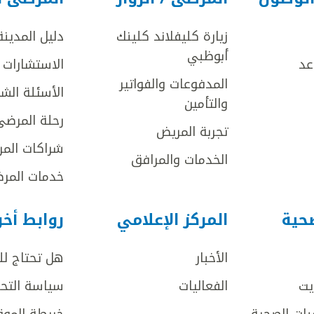
زيارة كليفلاند كلينك
دليل المدينة
أبوظبي
عد
الاستشارات ا
المدفوعات والفواتير
الأسئلة الش
والتأمين
رحلة المرضى
تجربة المريض
شراكات المر
الخدمات والمرافق
خدمات المرض
صحية
المركز الإعلامي
روابط أخ
الأخبار
هل تحتاج ل
يت
الفعاليات
سياسة التحر
بات الصحية
خريطة الموق