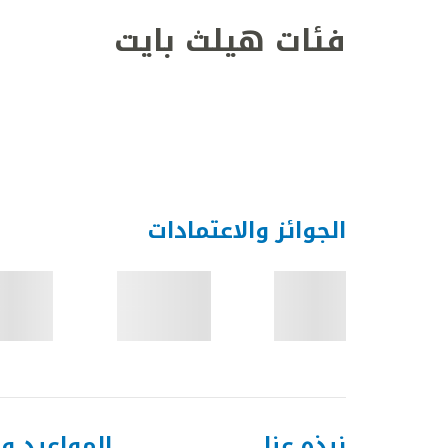
فئات هيلث بايت
الجوائز والاعتمادات
نبذه عنا
المواعيد و