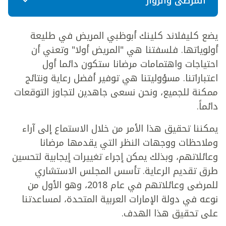
المرضى والزوار
يضع كليفلاند كلينك أبوظبي المريض في طليعة
أولوياتها. فلسفتنا هي "المريض أولا" وتعني أن
احتياجات واهتمامات مرضانا ستكون دائما أول
اعتباراتنا. مسؤوليتنا هي توفير أفضل رعاية ونتائج
ممكنة للجميع، ونحن نسعى جاهدين لتجاوز التوقعات
دائماً.
يمكننا تحقيق هذا الأمر من خلال الاستماع إلى آراء
وملاحظات ووجهات النظر التي يقدمها مرضانا
وعائلاتهم، وبذلك يمكن إجراء تغييرات إيجابية لتحسين
طرق تقديم الرعاية. تأسس المجلس الاستشاري
للمرضى وعائلاتهم في عام 2018، وهو الأول من
نوعه في دولة الإمارات العربية المتحدة، لمساعدتنا
على تحقيق هذا الهدف.