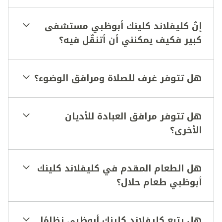
إنّ كليفلاند كلينك أبوظبي مستشفى
موقع كليفلاند
كبير فكيف يمكنني أن أتنقّل فيه؟
كلينك الإلكتروني
تنزيل ملف PDF هذا.
المعاطف الحمراء
هل تتوفر غرف للصلاة ومرافق الوضوء؟
هل تتوفر مرافق العبادة للأديان
الأخرى؟
هل الطعام المقدم في كليفلاند كلينك
اللافتات
أبوظبي طعام حلال؟
هل يتبع كليفلاند كلينك أبوظبي نظامًا