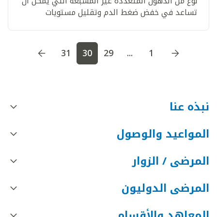
نوع من الدهون المتعددة غير المشبعة التي يمكن أن
تساعد في خفض ضغط الدم وتقليل مستويات
الكوليسترول والوقاية من أمراض القلب.
اذهب إلى الصفحة
1
اذهب إلى الصفحة
2
اذهب إلى الصف
31
30
29
...
1
نبذه عنا
المواعيد والوصول
المرضى / الزوار
المرضى الدوليون
المعاهد والأقسام