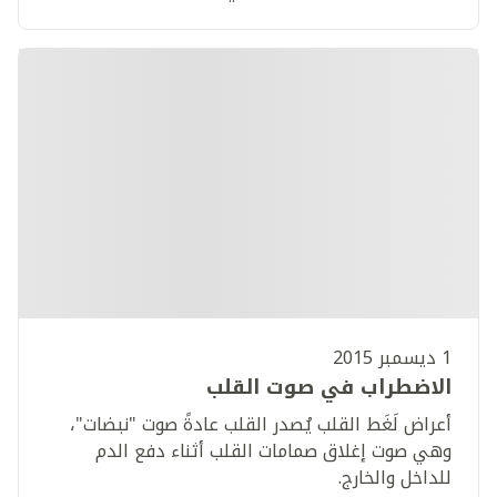
1 ديسمبر 2015
الاضطراب في صوت القلب
أعراض لَغَط القلب يُصدر القلب عادةً صوت "نبضات"،
وهي صوت إغلاق صمامات القلب أثناء دفع الدم
للداخل والخارج.