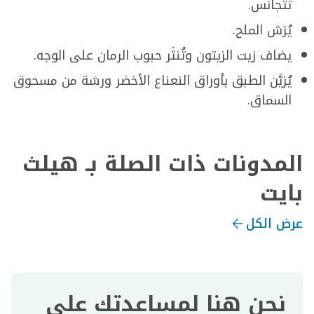
تتجانس.
يُرَش الملح.
يضاف زيت الزيتون وتُنثَر حبوب الرمان على الوجه.
يُزيَّن الطبق بأوراق النعناع الأخضر ورشة من مسحوق
السماق.
المدونات ذات الصلة بـ هيلث
بايت
عرض الكل
نحن هنا لمساعدتك على