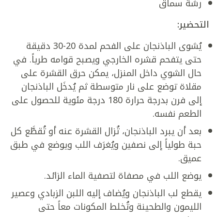
رشة سماق
التحضير:
يُشوى الباذنجان على الفحم لمدة 20-30 دقيقة
حتى يتفحم قشره الخارجي ويصبح قوامه طرياً. في
حال الشوي داخل المنزل، يمكن حرق القشرة على
مقلاة توضع على نار متوسطة ثم يُدخَل الباذنجان
إلى فرن بدرجة حرارة 180 درجة مئوية للحصول على
الطعم نفسه.
بعد أن يبرد الباذنجان، تُزال القشرة عنه أو تُقطَّع كل
حبة طولياً إلى نصفين ويُغرَف اللب ويوضع في طبق
عميق.
يوضع اللب في مصفاة لتصفية الماء الزائد.
يقطع لب الباذنجان ويُضاف إليه اللبن الزبادي وعصير
الليمون والطحينة وتُخلط المكونات معاً حتى