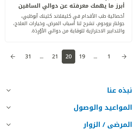
أبرز ما يهمك معرفته عن دوالي الساقين
أخصائية طب الأقدام في كليفلاند كلينك أبوظبي،
جولنار برودوم، تشرح لنا أسباب المرض، وخيارات العلاج،
والتدابير الاحترازية للوقاية من دوالي الأوْرِدَة.
اذهب إلى الصفحة
1
اذهب إلى الصفحة
2
اذهب إلى الصف
31
...
21
20
19
...
1
نبذه عنا
المواعيد والوصول
المرضى / الزوار