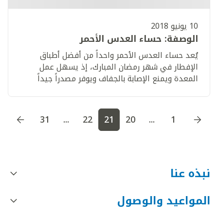
10 يونيو 2018
الوصفة: حساء العدس الأحمر
​يُعد حساء العدس الأحمر واحداً من أفضل أطباق
الإفطار في شهر رمضان المبارك، إذ يسهل عمل
المعدة ويمنع الإصابة بالجفاف ويوفر مصدراً جيداً
للألياف والبروتين والحديد والبوتاسيوم.
اذهب إلى الصفحة
1
اذهب إلى الصفحة
2
اذهب إلى الصف
31
...
22
21
20
...
1
نبذه عنا
المواعيد والوصول