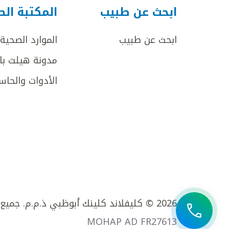
ابحث عن طبيب
المكتبة ال
ابحث عن طبيب
الموارد الصحية
مدونة هيلث با
الأدوات والحاس
2026 © كليفلاند كلينك أبوظبي ذ.م.م. جميع الحقوق محفوظة.
MOHAP AD FR27613