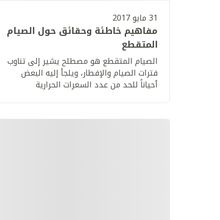
31 مايو 2017
مفاهيم خاطئة وحقائق حول الصيام
المتقطع
​الصيام المتقطع هو مصطلح يشير إلى تناوب
فترات الصيام والإفطار، ويلجأ إليه البعض
أحياناً للحد من عدد السعرات الحرارية
المستهلكة وذلك إما لأسباب صحية أو بغية
فقدان الوزن.