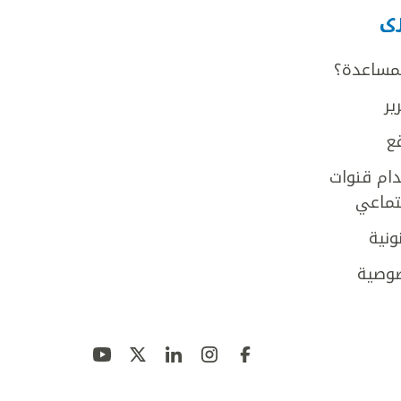
رى
لمساعدة؟
ير
ع
ام قنوات
جتماعي
ونية
وصية