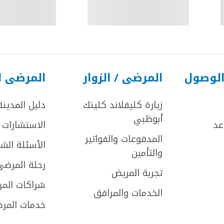
الوصول
المرضى / الزوار
المرضى ا
زيارة كليفلاند كلينك
دليل المدينة
أبوظبي
عد
الاستشارات ا
المدفوعات والفواتير
الأسئلة الش
والتأمين
رحلة المرضى
تجربة المريض
شراكات المر
الخدمات والمرافق
خدمات المرض