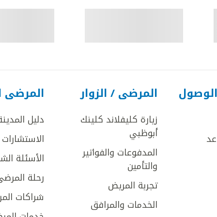
الوصول
المرضى / الزوار
المرضى ا
زيارة كليفلاند كلينك
دليل المدينة
أبوظبي
عد
الاستشارات ا
المدفوعات والفواتير
الأسئلة الش
والتأمين
رحلة المرضى
تجربة المريض
شراكات المر
الخدمات والمرافق
خدمات المرض