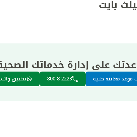
يلث بايت
عدتك على إدارة خدماتك الصحي
 موعد معاينة طبية
2223 8 800
تطبيق واتس