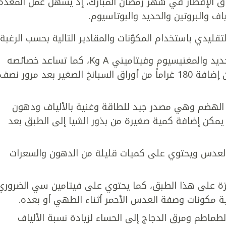
باق الإفطار في شهر رمضان المبارك، إذ يسهل عمل المعدة
ياف والبروتين والحديد والبوتاسيوم.
يدي باستخدام المكوّنات والمقادير التالية بحسب الرغبة:
يُعد السبانخ من الخضار الغنية بالحديد والمغنيسيوم وفيتاميني A وK، كما تساعد خصائصه
المُضادة للالتهاب في عملية الهضم. يمكن إضافة 180 غراماً من أوراق السبانخ الصغير بعد مرور نصف
 الهضم وهي مصدر جيد للطاقة وغنية بالألياف ودهون
لمعادن. يمكن إضافة كمية صغيرة من بذور الشيا إلى الطبق بعد
ق العدس ويحتوي على كميات قليلة من الدهون والسعرات
ة على هذا الطبق، كما يحتوي على فيتامين سي الضروري
ة مكونات وصفة العدس الأحمر أثناء الطهي أو بعده.
طماطم ومرق الدجاج إلى الحساء لزيادة نسبة الألياف