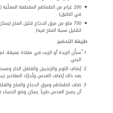
200 غرام من الطماطم المقطعة المعلّب
في الطبق)
750 ملغ من مرق الدجاج قليل الملح (يم
لتقليل نسبة الملح فيه)
طريقة التحضير
ُسخًّن الزبدة أو الزيت في مقلاة عميقة، ثم
البني.
يُضاف الثوم والزنجبيل والفلفل الحار ومسح
بعد ذلك يُضاف العدس وتُحرّك المقادير جيدا
أن يصبح العدس طرياً. يمكن وضع الحساء ف