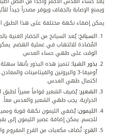
يُعد حساء العدس الأحمر واحداً من أفضل أط
ويمنع الإصابة بالجفاف ويوفر مصدراً جيداً للأل
يمكن إضفاء نكهة مختلفة على هذا الطبق التقل
السبانخ:
الوقت على طهي حساء العدس.
بذور الشيا:
تتميز هذه البذور بأنها سهلة
أوميغا-3 والبروتين والفيتامينات وا
اكتمال طهي العدس.
الشعير:
يُضيف الشعير قواماً مميزاً لطب
الحرارية. يجب طهي الشعير والعدس معاً.
الليمون:
يُضفي الليمون نكهة قوية ومميز
للجسم. يمكن إضافة عصير الليمون إلى بقي
القرع:
تُضاف مكعبات من القرع المفروم وال