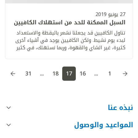
27 يونيو 2019
السبل الممكنة للحد من استهلاك الكافيين
تناول الكافيين قد يجعلنا نشعر باليقظة والاستعداد
لبدء يوم نشيط. ولكن الكافيين يوجد في أشياء أخرى
كثيرة، غير الشاي والقهوة، وربما نستهلك، في كثير
من الأحيان، كمية من الكافيين أكثر مما ندري.
اذهب إلى الصفحة
1
اذهب إلى الصفحة
2
اذهب إلى الصف
31
...
18
17
16
...
1
نبذه عنا
المواعيد والوصول