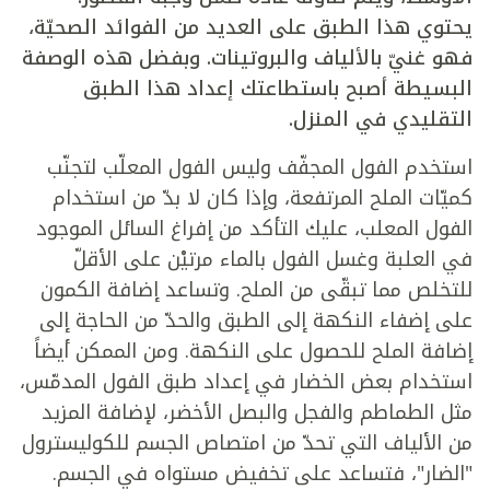
يحتوي هذا الطبق على العديد من الفوائد الصحيّة،
فهو غنيّ بالألياف والبروتينات. وبفضل هذه الوصفة
البسيطة أصبح باستطاعتك إعداد هذا الطبق
التقليدي في المنزل.
استخدم الفول المجفّف وليس الفول المعلّب لتجنّب
كميّات الملح المرتفعة، وإذا كان لا بدّ من استخدام
الفول المعلب، عليك التأكد من إفراغ السائل الموجود
في العلبة وغسل الفول بالماء مرتيْن على الأقلّ
للتخلص مما تبقّى من الملح. وتساعد إضافة الكمون
على إضفاء النكهة إلى الطبق والحدّ من الحاجة إلى
إضافة الملح للحصول على النكهة. ومن الممكن أيضاً
استخدام بعض الخضار في إعداد طبق الفول المدمّس،
مثل الطماطم والفجل والبصل الأخضر، لإضافة المزيد
من الألياف التي تحدّ من امتصاص الجسم للكوليسترول
"الضار"، فتساعد على تخفيض مستواه في الجسم.