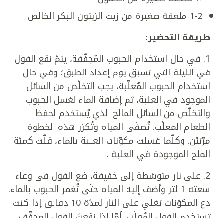
1-2 ملعقة صغيرة من زيت الزيتون البكر الخالص
طريقة التحضير:
1. في حال استخدام الحبوب المُجفّفة، يتمّ نقع الفول
في الليلة التي تسبق يوم إعداد الطبق؛ وفي حال
استخدام الحبوب المُعلّبة، يجب التخلّص من السائل
الموجود في العلبة، ثم إضافة الماء لغسل الحبوب
والتخلّص من السائل المالح الذي يُستخدم لحفظ
الطعام المعلّب. تُصفّى المياه وتُكرّر هذه الخطوة
مرّتيْن. وكلّما غسلت مكوّنات العلبة بالماء، قلّت كميّة
الملح الموجودة في العلبة .
2. على نار متوسّطة إلى خفيفة، ضع الفول في وعاء
سعته 1 لتر وأضف إليه المياه حتّى تُغمر الحبوب بالماء.
دع المكوّنات تغلي على النار لمدّة 10 دقائق إذا كنت
تستخدم الفول المٌعلّب. أمّا إذا نقعتَ الفول المجفّف