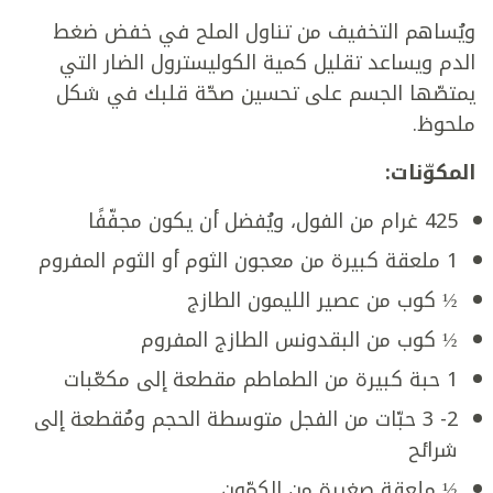
ويُساهم التخفيف من تناول الملح في خفض ضغط
الدم ويساعد تقليل كمية الكوليسترول الضار التي
يمتصّها الجسم على تحسين صحّة قلبك في شكل
ملحوظ.
المكوّنات:
425 غرام من الفول، ويُفضل أن يكون مجفّفًا
1 ملعقة كبيرة من معجون الثوم أو الثوم المفروم
½ كوب من عصير الليمون الطازج
½ كوب من البقدونس الطازج المفروم
1 حبة كبيرة من الطماطم مقطعة إلى مكعّبات
2- 3 حبّات من الفجل متوسطة الحجم ومُقطعة إلى
شرائح
½ ملعقة صغيرة من الكمّون