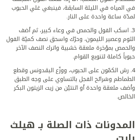
في المياه في الليلة السابقة، فينبغي غلي الحبوب
لمدّة ساعة واحدة على النار.
3. اسكب الفول والحمص في وعاء كبير، ثم أضف
الثوم وعصير الليمون، وحرّك واسحق نصف كميّة الفول
والحمص بمؤخرة ملعقة خشبية واترك النصف الآخر
حبوباً كاملة لتنويع القوام.
4. رش الكمّون على الحبوب، ووزّع البقدونس وقطع
الطماطم وشرائح الفجل بالتساوي على وجه الطبق
وأضف ملعقة واحدة أو اثنتيْن من زيت الزيتون البكر
الخالص.
المدونات ذات الصلة بـ هيلث
بايت