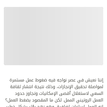
إننا نعيش في عصر نواجه فيه ضغوط عمل مستمرة
لمواصلة تحقيق الإنجازات، وذلك نتيجة انتشار ثقافة
السعي لاستغلال أقصى الإمكانيات وتجاوز حدود
العمل الروتيني الممل. لكن ما المقصود بضغط العمل؟
إنه العمل لساعات إضافية، وهو نهج يؤثر بشكل خطير