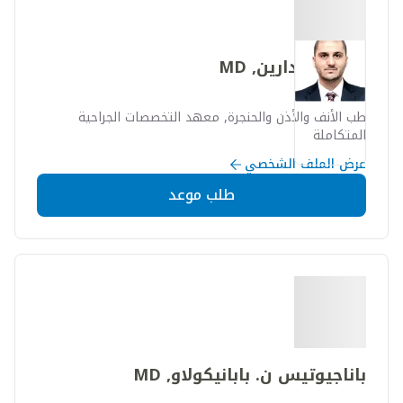
باجس البدارين, MD
طب الأنف والأذن والحنجرة, معهد التخصصات الجراحية
المتكاملة
عرض الملف الشخصي
طلب موعد
باناجيوتيس ن. بابانيكولاو, MD