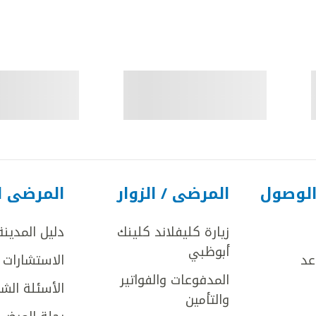
الوصول
المرضى / الزوار
المرضى ا
زيارة كليفلاند كلينك
دليل المدينة
أبوظبي
عد
الاستشارات ا
المدفوعات والفواتير
الأسئلة الش
والتأمين