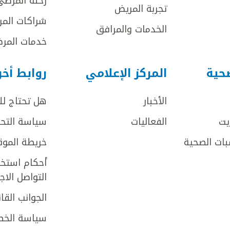
رحلة المرضى
تجربة المريض
شراكات المر
الخدمات والمرافق
خدمات المرض
صحية
المركز الإعلامي
روابط أخ
الأخبار
هل تحتاج ل
يت
الفعاليات
سياسة التحر
بات الصحية
خريطة الموق
أحكام استخد
التواصل الا
الجوانب القان
سياسة الخص