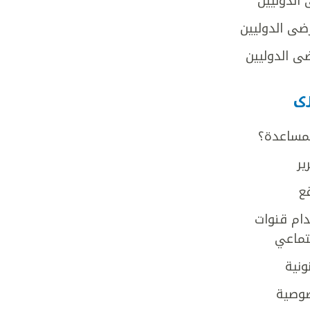
 الدوليين
ضى الدوليين
ى الدوليين
رى
لمساعدة؟
ير
ع
ام قنوات
جتماعي
ونية
وصية