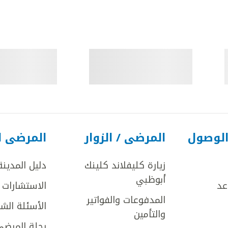
الوصول
المرضى / الزوار
المرضى ا
زيارة كليفلاند كلينك
دليل المدينة
أبوظبي
عد
الاستشارات ا
المدفوعات والفواتير
الأسئلة الش
والتأمين
رحلة المرضى