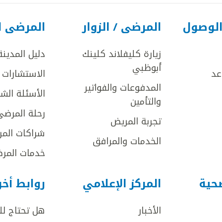
الوصول
المرضى / الزوار
المرضى ا
زيارة كليفلاند كلينك
دليل المدينة
أبوظبي
عد
الاستشارات ا
المدفوعات والفواتير
الأسئلة الش
والتأمين
رحلة المرضى
تجربة المريض
شراكات المر
الخدمات والمرافق
خدمات المرض
صحية
المركز الإعلامي
روابط أخ
الأخبار
هل تحتاج ل