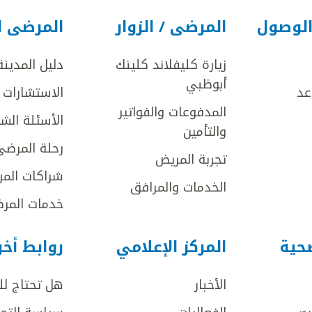
الوصول
المرضى / الزوار
المرضى ا
زيارة كليفلاند كلينك
دليل المدينة
أبوظبي
عد
الاستشارات ا
المدفوعات والفواتير
الأسئلة الش
والتأمين
رحلة المرضى
تجربة المريض
شراكات المر
الخدمات والمرافق
خدمات المرض
صحية
المركز الإعلامي
روابط أخ
الأخبار
هل تحتاج ل