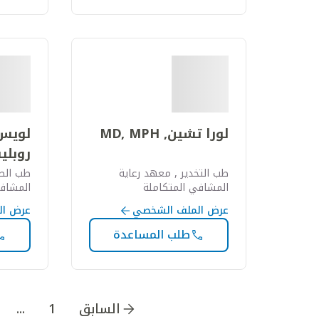
لورا تشين, MD, MPH
لويس
روبليس
طب التخدير , معهد رعاية
طب الطو
المشافي المتكاملة
المشافي
عرض الملف الشخصي
عرض ال
طلب المساعدة
اذهب إلى الصفحة
1
اذهب إلى الصفحة
2
اذهب
السابق
1
...