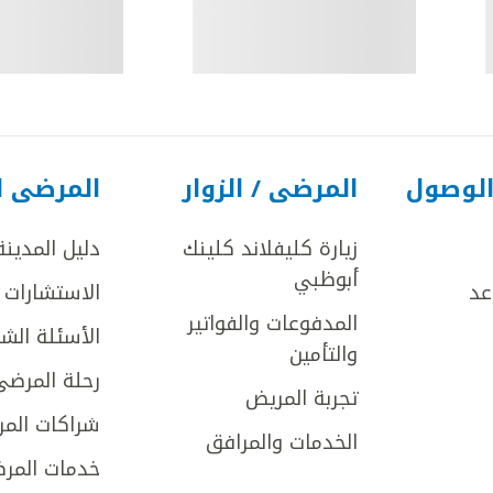
الوصول
المرضى / الزوار
المرضى ا
زيارة كليفلاند كلينك
دليل المدينة
أبوظبي
عد
الاستشارات ا
المدفوعات والفواتير
الأسئلة الش
والتأمين
رحلة المرضى
تجربة المريض
شراكات المر
الخدمات والمرافق
خدمات المرض