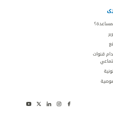
رى
لمساعدة؟
ير
ع
ام قنوات
جتماعي
ونية
وصية