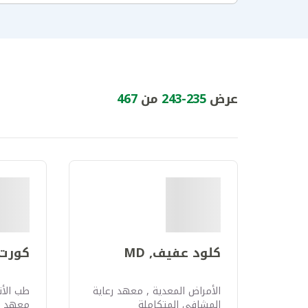
عرض
235
-
243
من
467
كلود عفيف, MD
كورت ش
الأمراض المعدية , معهد رعاية
طب الأن
المشافي المتكاملة
معهد ال