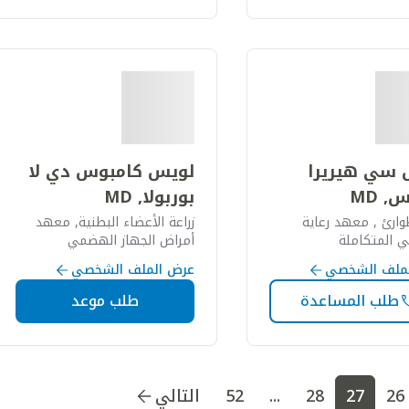
 سي هيريرا
لويس كامبوس دي لا
, MD
بوربولا, MD
ارئ , معهد رعاية
زراعة الأعضاء البطنية, معهد
 المتكاملة
أمراض الجهاز الهضمي
ملف الشخصي
عرض الملف الشخصي
طلب المساعدة
طلب موعد
 إلى الصفحة
3
اذهب إلى الصفحة
4
اذهب إلى الصفحة
5
اذ
26
27
28
...
52
التالي