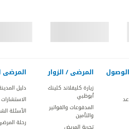
الوصول
المرضى / الزوار
المرضى ا
زيارة كليفلاند كلينك
دليل المدينة
أبوظبي
عد
الاستشارات ا
المدفوعات والفواتير
الأسئلة الش
والتأمين
رحلة المرضى
تجربة المريض