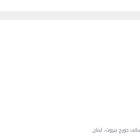
ت جورج بيروت، لبنان