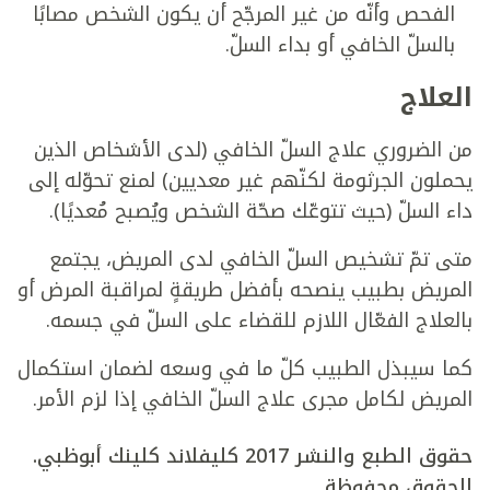
الفحص وأنّه من غير المرجّح أن يكون الشخص مصابًا
بالسلّ الخافي أو بداء السلّ.
العلاج
من الضروري علاج السلّ الخافي (لدى الأشخاص الذين
يحملون الجرثومة لكنّهم غير معديين) لمنع تحوّله إلى
داء السلّ (حيث تتوعّك صحّة الشخص ويُصبح مُعديًا).
متى تمّ تشخيص السلّ الخافي لدى المريض، يجتمع
المريض بطبيب ينصحه بأفضل طريقةٍ لمراقبة المرض أو
بالعلاج الفعّال اللازم للقضاء على السلّ في جسمه.
كما سيبذل الطبيب كلّ ما في وسعه لضمان استكمال
المريض لكامل مجرى علاج السلّ الخافي إذا لزم الأمر.
حقوق الطبع والنشر 2017 كليفلاند كلينك أبوظبي.
الحقوق محفوظة.