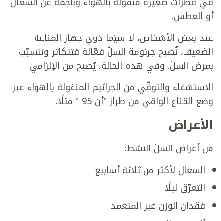
في قطرات صغيرة منقولة بالهواء وناجمة عن السعال
أو العطس.
عند بعض الأشخاص، لا سيّما ذوي جهاز المناعة
الضعيف، تُصبح جرثومة السلّ فعّالة فتتكاثر وتتسبّب
بمرض السلّ. وفي هذه الحالة، يُصبح من الإلزامي
الاستشفاء والتوقّي من الجراثيم المنقولة بالهواء عبر
وضع القناع الواقي من طراز "أن 95 " مثلًا.
الأعراض
من أعراض السلّ النشط:
السعال لأكثر من ثلاثة أسابيع
التعرّق ليلًا
فقدان الوزن غير المتعمد