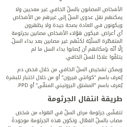
الأشخاص المصابون بالسلّ الخافي غير معديين ولا
يمكنهم نقل عدوى السلّ إلى غيرهم من الأشخاص
ويكونون في العادة بصحة جيدة ولا يظهرون
أي أعراض. فيكون هؤلاء الأشخاص مصابين بجرثومة
المتفطّرة السلّيّة لكنّهم غير مصابين بعد بداء السلّ.
إلّا أنّه بإمكانهم أن يُصابوا بداء السل ما لم
يتلقّوا علاجًا للسلّ الخافي.
ويمكن تشخيص السلّ الخافي من خلال فحص دم
يُعرف باسم "كوانتي فيرون" أو من خلال اختبار للبشرة
يُعرف باسم "المشتق البروتيني المنقّى" أو PPD.
طريقة انتقال الجرثومة
تتفشّى جرثومة مرض السلّ في الهواء من شخص
مصاب بالسلّ الفعّال. وتكون هذه الجرثومة موجودةً