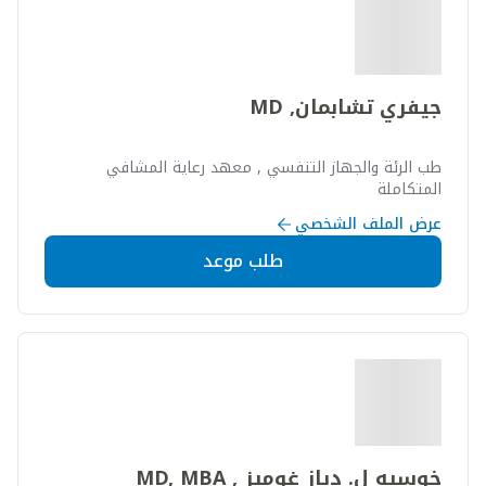
جيفري تشابمان, MD
طب الرئة والجهاز التنفسي , معهد رعاية المشافي
المتكاملة
عرض الملف الشخصي
طلب موعد
خوسيه ل. دياز غوميز , MD, MBA