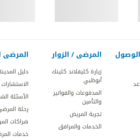
الوصول
المرضى / الزوار
المرضى ا
زيارة كليفلاند كلينك
دليل المدينة
أبوظبي
عد
الاستشارات ا
المدفوعات والفواتير
الأسئلة الش
والتأمين
رحلة المرضى
تجربة المريض
شراكات المر
الخدمات والمرافق
خدمات المرض