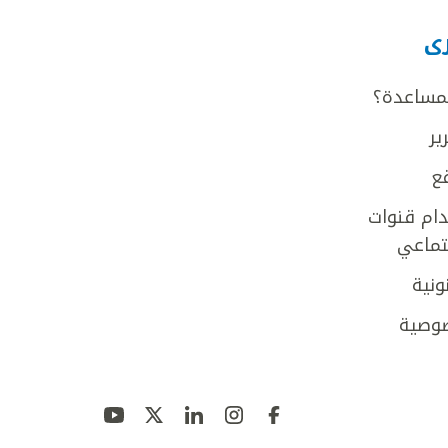
رى
لمساعدة؟
ير
ع
ام قنوات
جتماعي
ونية
وصية