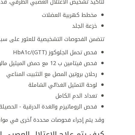
لتأكيد تشخيص الاعتلال العصبي الطرفي، قد ي
مخطط كهربية العضلات
خزعة الجلد
تتضمن الفحوصات التشخيصية للعثور على سبب 
فحص تحمل الجلوكوز (GTT)/HbA1c
فحص فيتامين ب 12 مع حمض الميثيل مالونويك
رحلان بروتين المصل مع التثبيت المناعي
لوحة التمثيل الغذائي الشاملة
تعداد الدم الكامل
فحص الروماتيزم والغدة الدرقية - الحصيل
وقد يتم إجراء فحوصات محددة أخرى في مواق
كيف يتم علاج الاعتلال العصبي 