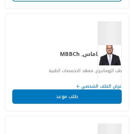
رجائي أ. ناماس, MBBCh
طب الروماتيزم, معهد التخصصات الطبية
عرض الملف الشخصي
طلب موعد