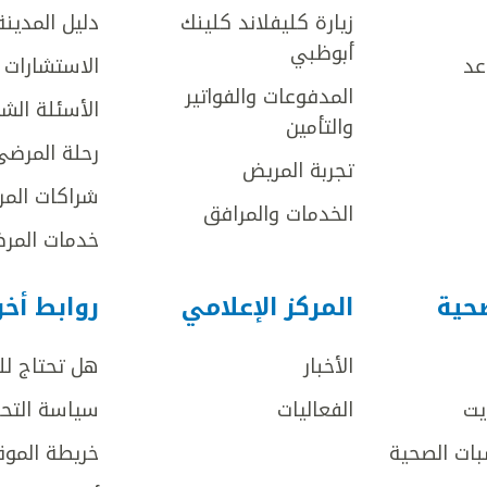
زيارة كليفلاند كلينك
دليل المدينة
أبوظبي
عد
الاستشارات ا
المدفوعات والفواتير
الأسئلة الش
والتأمين
رحلة المرضى
تجربة المريض
شراكات المر
الخدمات والمرافق
خدمات المرض
صحية
المركز الإعلامي
روابط أخ
الأخبار
هل تحتاج ل
يت
الفعاليات
سياسة التحر
بات الصحية
خريطة الموق