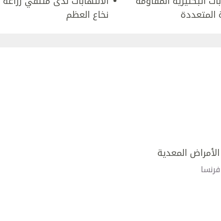
بات البكتيرية المقاومة
الالتهابات لدى متلقي زراعة
 المتعددة
نخاع العظم
الأمراض المعدية
فرنسا