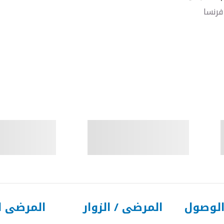
فرنسا
الوصول
المرضى / الزوار
المرضى ا