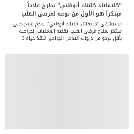
"كليفلاند كلينك أبوظبي" يطرح علاجاً
مبتكراً هو الأول من نوعه لمرضى القلب
في الشرق الأوسط
مستشفى "كليفلاند كلينك أبوظبي" يقدم علاج طبي
مبتكر لعلاج مرضى القلب. تقنية العمليات الجراحية
بأقلِ درجةٍ من درجات التدخل الجراحي تنقذ حياة 3
مرضى إماراتيين من ذوي الحالات المرضية المرتفعة
الخطورة