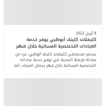
8 أبريل 2022
كليفلاند كلينك أبوظبي يوفر خدمة
العيادات التخصصية المسائية خلال شهر
رمضان المبارك
يستمر مستشفى كليفلاند كلينك أبوظبي، جزء من
مبادلة للرعاية الصحية، في توفير خدمة عياداته
التخصصية المسائية خلال شهر رمضان المبارك، كما
عهدتموه في السنوات السابقة، تعزيزاً لالتزامه
المجتمعي ولتزويد مرضاه بخدمات الرعاية الصحية
عندما يحتاجونها.