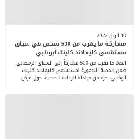
10 أبريل 2022
مشاركة ما يقرب من 500 شخص في سباق
مستشفى كليفلاند كلينك أبوظبي
الرمضاني ضمن حملته السنوية التوعوية
انضمّ ما يقرب من 500 مشاركاً إلى السباق الرمضاني
بمرض الشلل الرعاش (باركنسون)
ضمن الحملة التوعوية لمستشفى كليفلاند كلينك
أبوظبي، جزء من مبادلة للرعاية الصحية، حول مرض
الشلل الرعاش (باركنسون)، يوم السبت 9 أبريل، والذي
أقيم في «ياس إيكرز جولف أند كاونتري كلوب».