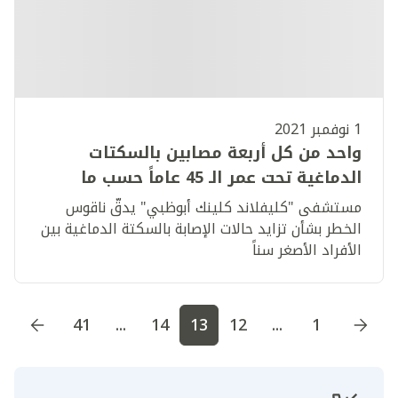
1 نوفمبر 2021
واحد من كل أربعة مصابين بالسكتات
الدماغية تحت عمر الـ 45 عاماً حسب ما
يسجله مركز علاج السكتة الدماغية
مستشفى "كليفلاند كلينك أبوظبي" يدقّ ناقوس
المعتمد في أبوظبي
الخطر بشأن تزايد حالات الإصابة بالسكتة الدماغية بين
الأفراد الأصغر سناً
اذهب إلى الصفحة
1
اذهب إلى الصفحة
2
اذهب إلى الصف
41
...
14
13
12
...
1