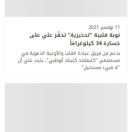
11 نوفمبر 2021
نوبة قلبية "تحذيزية" تحفّز علي على
خسارة 34 كيلوغراماً
بدعم من فريق عيادة القلب والأوعية الدموية في
مستشفى "كليفلاند كلينك أبوظبي"، يثبت علي أن
"لا شيء مستحيل"