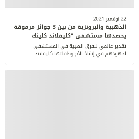
22 نوفمبر 2021
الذهبية والبرونزية من بين 3 جوائز مرموقة
يحصدها مستشفى "كليفلاند كلينك
أبوظبي" من جمعية القلب الأمريكية
تقدير عالمي للفرق الطبية في المستشفى
لجهودهم في إنقاذ الأم وطفلتها كليفلاند