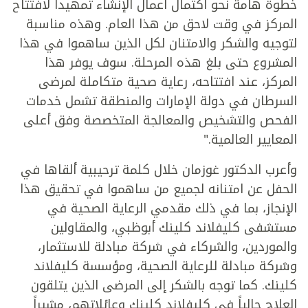
خطوة هامة نحو اكتمال أعمال الإنشاء تمهيداً لافتتاح
المركز في وقت لاحق من هذا العام. وهذه مناسبة
لتوجيه والشكر والامتنان لكل الذين ساهموا في هذا
المشروع حتى بلغ هذه المرحلة. سوف يوفر هذا
المركز، عند افتتاحه، رعاية صحية متكاملة لمرضى
السرطان في دولة الإمارات والمنطقة تشمل خدمات
الفحص والتشخيص والمعالجة المتخصصة وفق أعلى
المعايير العالمية."
وأعرب الدكتور غوزمان خلال كلمة ترحيبية ألقاها في
الحفل عن امتنانه لجميع من ساهموا في تحقيق هذا
الإنجاز، بما في ذلك مقدمي الرعاية الصحية في
مستشفى كليفلاند كلينك أبوظبي، والمقاولين
والموردين، والشركاء في شركة مبادلة للاستثمار،
وشركة مبادلة للرعاية الصحية، ومؤسسة كليفلاند
كلينك. كما توجه بالشكر إلى المرضى الذين يتلقون
العلاج حالياً في كليفلاند كلينك وعائلاتهم، مشيراً