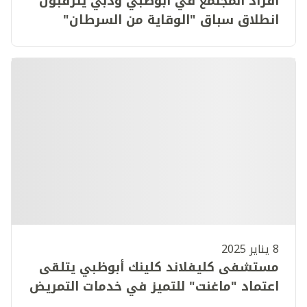
أفراد المجتمع في أبوظبي ودبي يترقبون
انطلاق سباق "الوقاية من السرطان"
للجري
8 يناير 2025
مستشفى كليفلاند كلينك أبوظبي يتلقى
اعتماد "ماغنت" للتميز في خدمات التمريض
للمرة الثانية على التوالي