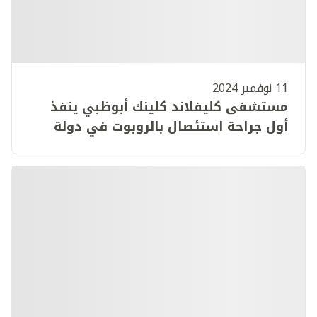
11 نوفمبر 2024
مستشفى كليفلاند كلينك أبوظبي ينفذ
أول جراحة استئصال بالروبوت في دولة
الإمارات لتخفيف معاناة مصابة بورم الثدي