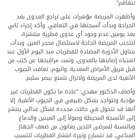
تتفاقم".
وأظهرت المريضة مؤشرات على تراجع العدوى بعد
الجراحة وبدأت أنسجتها في التعافي. وأكد إجراء ثاني
بعد يومين عدم وجود أي عدوى فطرية منتشرة،
لتتجنب المريضة الحاجة لاستئصال محجر العين. وبدأت
بتناول الأدوية المضادة للفطريات منذ اليوم الأول عند
اشتباه إصابتها بالعدوى، وتمت مراقبتها عن كثب من
قبل فريق الأمراض المعدية. واليوم، تعافت الجيوب
الأنفية لدى المريضة ولاتزال تتمتع ببصر سليم.
وأضاف الدكتور مهدي: "عادة ما تكون الفطريات غير
مؤذية وتتواجد بشكل طبيعي في الجيوب الأنفية. إلا
أنها قد تتحول في حالات محددة لشكل عدائي ينتشر
إلى الأنسجة المحيطة وصولاً إلى العينين والدماغ.
وبالنسبة للمرضى اللذين يعانون من ضعف الجهاز
المناعي، قد تتسارع وتيرة انتشار الفطريات لتتسبب