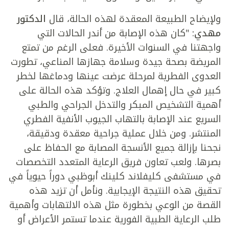
ولإيضاح الطبيعة المعقدة لهذه الحالة، قال
الدكتور
مهدي
: "كان هذه الإصابة من أندر الحالات التي
واجهتنا في السنوات الأخيرة. فعلى الرغم من تمتع
المريضة بصحة جيدة وسلامة جهازها المناعي، تطورت
العدوى الفطرية لمرحلة عرضت عينها ودماغها لخطر
كبير في حال إهمال العلاج. وتؤكد هذه الحالة على
أهمية التشخيص المبكر والتدخل الجراحي والطبي
السريع عند الإصابة بالتهاب الجيوب الأنفية الفطري
المنتشر. ومن خلال عملية جراحية معقدة ودقيقة،
نجحنا بإزالة جميع الأنسجة المصابة مع الحفاظ على
بصرها. ولعب تعاون فريق الرعاية المتعدد التخصصات
في مستشفى كليفلاند كلينك أبوظبي دوراً حيوياً في
تحقيق هذه النتيجة الإيجابية. ونأمل أن تزيد هذه
القصة من الوعي بخطورة مثل هذه الالتهابات وأهمية
طلب الرعاية الطبية الفورية عندما تستمر الأعراض أو