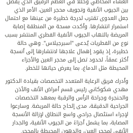
الغشاء المخاطي وخللاً في العظم الرقيق الذي يفصل
بين الجيوب الأنفية وتجويف محجر العين، الأمر الذي
جعل العدوى تقترب لدرجة خطيرة من عينها مع احتمال
استمرار انتشارها. وأكدت مسحة من المنطقة إصابة
المريضة بالتهاب الجيوب الأنفية الفطري المنتشر بسبب
نوع من الفطريات يُدعى "اسبرجيلاس". وهي حالة
خطيرة، إذ يقود إهمال علاجها لانتشارها إلى أنسجة
أكثر عمقاً، لحدود تصل إلى محجر العين والأجزاء
المحيطة مثل الدماغ، بما يعرض حياتها للخطر.
وأدرك فريق الرعاية المتعدد التخصصات بقيادة الدكتور
مهدي شكوكاني رئيس قسم أمراض الأنف والأذن
والحنجرة وجراحة الرأس والرقبة بمعهد التخصصات
الجراحية الدقيقة، مدى إلحاح حالة المريضة. وسارعوا
لإجراء استئصال جراحي واسع النطاق لإزالة الأنسجة
المصابة، بما يشمل أجزاءً من الجيوب الأنفية، والجدار
الأنفي لمحجر العين، والدهون المحيطة بالمحجر.