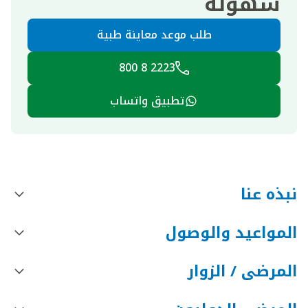
سهولة
طلب موعد معاينة طبية
2223 8 800
تطبيق واتساب
نبذه عنا
المواعيد والوصول
المرضى / الزوار