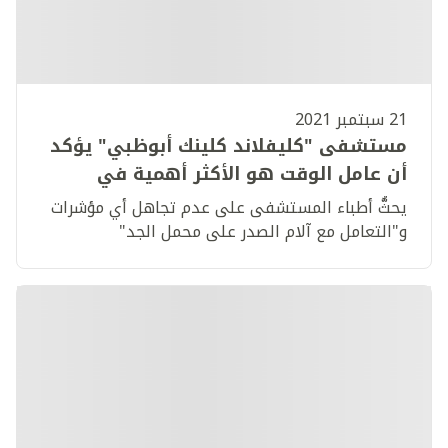
21 سبتمبر 2021
مستشفى "كليفلاند كلينك أبوظبي" يؤكد
أن عامل الوقت هو الأكثر أهمية في
التعامل مع النوبات القلبية ويسجل متوسط
يحثُّ أطباء المستشفى على عدم تجاهل أي مؤشرات
سرعة استجابة أقل بـ 40 دقيقة من
و"التعامل مع آلام الصدر على محمل الجد"
الارشادات العلاجية المعمول بها