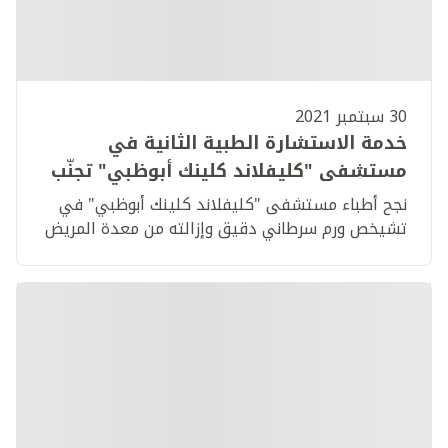
30 سبتمبر 2021
خدمة الاستشارة الطبية الثانية في
مستشفى "كليفلاند كلينك أبوظبي" تجنّب
شاباً هندياً عملية جراحية لاستئصال كامل
نجح أطباء مستشفى "كليفلاند كلينك أبوظبي" في
معدته
تشيخص ورم سرطاني دقيق وإزالته من معدة المريض