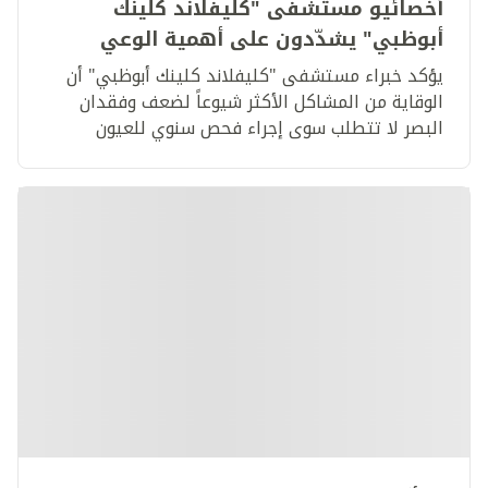
أخصائيو مستشفى "كليفلاند كلينك
أبوظبي" يشدّدون على أهمية الوعي
والفحوصات السنوية الشاملة في الوقاية
يؤكد خبراء مستشفى "كليفلاند كلينك أبوظبي" أن
من الأمراض الشائعة للعيون
الوقاية من المشاكل الأكثر شيوعاً لضعف وفقدان
البصر لا تتطلب سوى إجراء فحص سنوي للعيون