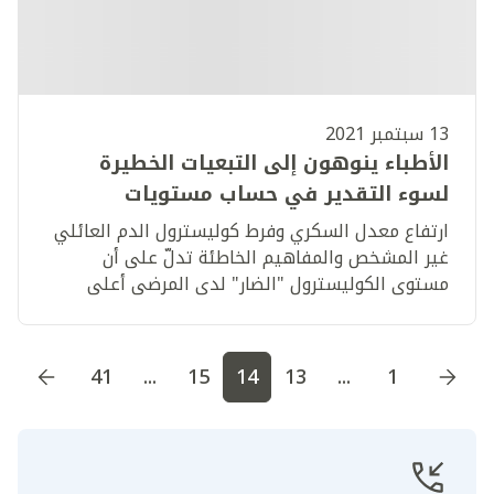
13 سبتمبر 2021
الأطباء ينوهون إلى التبعيات الخطيرة
لسوء التقدير في حساب مستويات
الكوليسترول "الطبيعية" لدى المرضى
ارتفاع معدل السكري وفرط كوليسترول الدم العائلي
الذين يعانون من مخاطر عالية من أمراض
غير المشخص والمفاهيم الخاطئة تدلّ على أن
مستوى الكوليسترول "الضار" لدى المرضى أعلى
القلب
بثلاث مرات من المستوى المقبول للوقاية من النوبات
القلبية في الدولة
اذهب إلى الصفحة
1
اذهب إلى الصفحة
2
اذهب إلى الصف
41
...
15
14
13
...
1