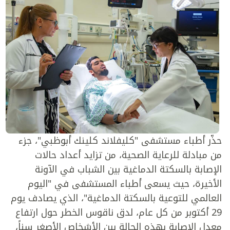
حذّر أطباء مستشفى "كليفلاند كلينك أبوظبي"، جزء
من مبادلة للرعاية الصحية، من تزايد أعداد حالات
الإصابة بالسكتة الدماغية بين الشباب في الآونة
الأخيرة، حيث يسعى أطباء المستشفى في "اليوم
العالمي للتوعية بالسكتة الدماغية"، الذي يصادف يوم
29 أكتوبر من كل عام، لدق ناقوس الخطر حول ارتفاع
معدل الإصابة بهذه الحالة بين الأشخاص الأصغر سناً،