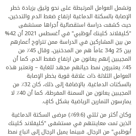
وتشمل العوامل المرتبطة على نحو وثيق بزيادة خطر
الإصابة بالسكتة الدماغية ارتفاع ضغط الدم والتدخين،
حيث كشفت دراسة استقصائية أجراها مستشفى
"كليفلاند كلينك أبوظبي" في أغسطس 2021 أن 42%
من بين المشاركين في الدراسة ممن تتراوح أعمارهم
بين 25 و34 عاماً هم من المدخنين، وقال 45٪ من
المجيبين إنهم يعانون من ارتفاع ضغط الدم، كما أن
45٪ يعتبرون نمط حياتهم مجهد للغاية – وتعتبر هذه
العوامل الثلاثة ذات علاقة قوية بخطر الإصابة
بالسكتات الدماغية. بالإضافة إلى ذلك، كان 32٪ من
المجيبين يعانون من السمنة المفرطة، كما أن 40٪ لا
يمارسون التمارين الرياضية بشكل كافٍ.
وكان أكثر من ثلثي (69.6٪) مرضى السكتة الدماغية
الذين تمت معاينتهم في مستشفى "كليفلاند كلينك
أبوظبي" من الرجال. فبينما يميل الرجال إلى اتباع نمط