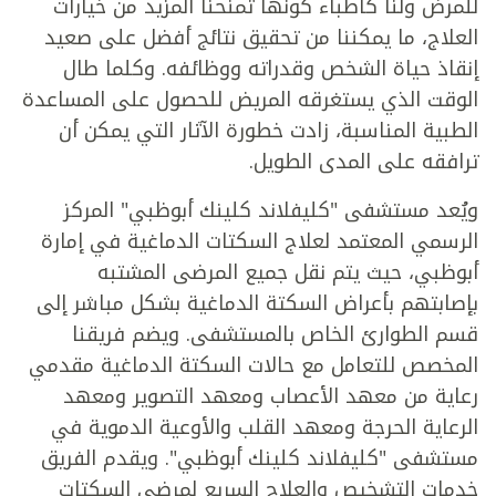
للمرض ولنا كأطباء كونها تمنحنا المزيد من خيارات
العلاج، ما يمكننا من تحقيق نتائج أفضل على صعيد
إنقاذ حياة الشخص وقدراته ووظائفه. وكلما طال
الوقت الذي يستغرقه المريض للحصول على المساعدة
الطبية المناسبة، زادت خطورة الآثار التي يمكن أن
ترافقه على المدى الطويل.
ويُعد مستشفى "كليفلاند كلينك أبوظبي" المركز
الرسمي المعتمد لعلاج السكتات الدماغية في إمارة
أبوظبي، حيث يتم نقل جميع المرضى المشتبه
بإصابتهم بأعراض السكتة الدماغية بشكل مباشر إلى
قسم الطوارئ الخاص بالمستشفى. ويضم فريقنا
المخصص للتعامل مع حالات السكتة الدماغية مقدمي
رعاية من معهد الأعصاب ومعهد التصوير ومعهد
الرعاية الحرجة ومعهد القلب والأوعية الدموية في
مستشفى "كليفلاند كلينك أبوظبي". ويقدم الفريق
خدمات التشخيص والعلاج السريع لمرضى السكتات