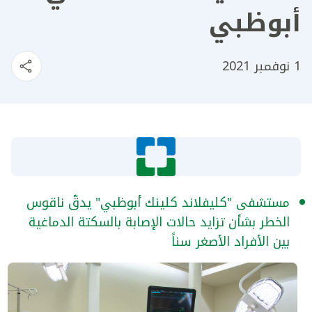
أبوظبي
1 نوفمبر 2021
مستشفى "كليفلاند كلينك أبوظبي" يدقّ ناقوس
الخطر بشأن تزايد حالات الإصابة بالسكتة الدماغية
بين الأفراد الأصغر سناً