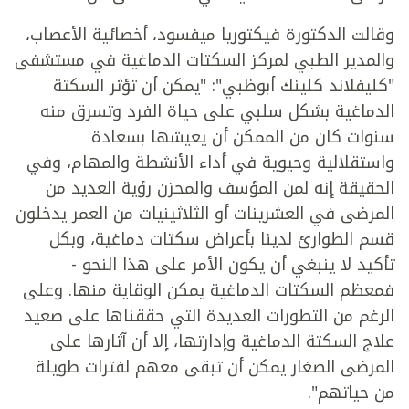
وقالت الدكتورة فيكتوريا ميفسود، أخصائية الأعصاب،
والمدير الطبي لمركز السكتات الدماغية في مستشفى
"كليفلاند كلينك أبوظبي": "يمكن أن تؤثر السكتة
الدماغية بشكل سلبي على حياة الفرد وتسرق منه
سنوات كان من الممكن أن يعيشها بسعادة
واستقلالية وحيوية في أداء الأنشطة والمهام، وفي
الحقيقة إنه لمن المؤسف والمحزن رؤية العديد من
المرضى في العشرينات أو الثلاثينيات من العمر يدخلون
قسم الطوارئ لدينا بأعراض سكتات دماغية، وبكل
تأكيد لا ينبغي أن يكون الأمر على هذا النحو -
فمعظم السكتات الدماغية يمكن الوقاية منها. وعلى
الرغم من التطورات العديدة التي حققناها على صعيد
علاج السكتة الدماغية وإدارتها، إلا أن آثارها على
المرضى الصغار يمكن أن تبقى معهم لفترات طويلة
من حياتهم".