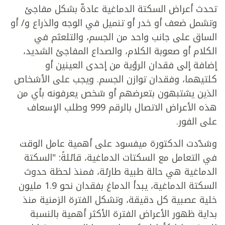
تحدث أعراض السكتة الدماغية عادةّ بشكل مفاجئ
وتشمل ضعف أو خدر أو تنميل في الوجه والذراع و/ أو
الساق على جانب واحد من الجسم، والتلعثم في
الكلام أو صعوبة الكلام، والصداع المفاجئ الشديد،
إضافة إلى فقدان الرؤية من إحدى العينين أو
كلتيهما، وفقدان توازن الجسم. ويجب على الأشخاص
الذين يشتبهون بتعرضهم أو شخص يعرفونه بأي من
هذه الأعراض الاتصال بالرقم 999 وطلب الإسعاف
على الفور.
وشدّدت الدكتورة ميفسود على أهمية عامل الوقت
في التعامل مع السكتات الدماغية، قائلةً: "السكتة
الدماغية هي حالة طبية طارئة، فمنذ لحظة حدوث
السكتة الدماغية، يبدأ الدماغ بفقدان نحو 1.9 مليون
خلية عصبية كل دقيقة، وتشكل الفترة الزمنية منذ
بداية ظهور الأعراض الفترة الأكثر أهمية بالنسبة