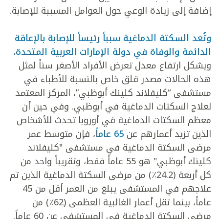
إضافة إلى زيادة الوعي حول العوامل المسببة للإصابة.
وتُعد السكتة الدماغية سبباً رئيساً للإصابة بالإعاقة
الدائمة والوفاة في دولة الإمارات العربية المتحدة،
ويشكل ارتفاع معدل تعرض الأفراد الأصغر سناً لمثل
هذه الحالات مصدر قلق خاص بالنسبة للأطباء في
مستشفى “كليفلاند كلينك أبوظبي”، المركز المعتمد
لعلاج السكتات الدماغية في أبوظبي. وفي حين أن
معظم السكتات الدماغية في أوروبا تحدث للأشخاص
الذين تزيد أعمارهم عن
65 عاماً
، فإن متوسط عمر
مرضى السكتة الدماغية في مستشفى "كليفلاند
كلينك أبوظبي" هو 55 عاماً فقط، وتقريباً واحد من
كل أربعة (24.2٪) من مرضى السكتة الدماغية الذين تم
علاجهم في المستشفى يبلغ من العمر أقل من 45
عاماً، بينما تقل أعمار الغالبية العظمى (62٪) من
مرضى السكتة الدماغية في المستشفى عن 60 عاماً.