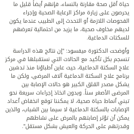
حياة أقل صحة مقارنة بالنساء، فإنهم أيضاً قليل ما
يحرصون على زيارة مراكز الرعاية الصحية وإجراء
الفحوصات اللازمة أو التحدث إلى الطبيب عندما يكون
لديهم مخاوف صحية، ما يزيد من احتمالية تعرضهم
للسكتات الدماغية.
وأوضحت الدكتورة ميفسود: "إن نتائج هذه الدراسة
تنسجم بكل تأكيد مع الحالات التي نستقبلها في مركز
علاج السكتة الدماغية، حيث عاين أطباؤنا منذ تدشين
برنامج علاج السكتة الدماغية آلاف المرضى، ولكن ما
يشكل مصدر القلق الكبير هو حالات الإصابة بين
المرضى الأصغر سناً. وبدون اتخاذ إجراءات سريعة نحو
تبني أنماط حياة صحية، لا يمكننا توقع انخفاض أعداد
الإصابات بالسكتة الدماغية لا سيما بين الشباب، والذين
يمكن أن تؤثر إصابتهم بالمرض على نشاطهم
وقدرتهم على الحركة والعيش بشكل مستقل".