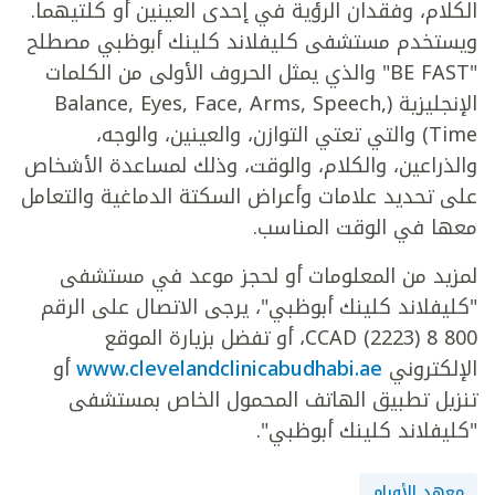
الكلام، وفقدان الرؤية في إحدى العينين أو كلتيهما.
ويستخدم مستشفى كليفلاند كلينك أبوظبي مصطلح
"BE FAST" والذي يمثل الحروف الأولى من الكلمات
الإنجليزية (Balance, Eyes, Face, Arms, Speech,
Time) والتي تعتي التوازن، والعينين، والوجه،
والذراعين، والكلام، والوقت، وذلك لمساعدة الأشخاص
على تحديد علامات وأعراض السكتة الدماغية والتعامل
معها في الوقت المناسب.
لمزيد من المعلومات أو لحجز موعد في مستشفى
"كليفلاند كلينك أبوظبي"، يرجى الاتصال على الرقم
800 8 CCAD (2223)، أو تفضل بزيارة الموقع
الإلكتروني
www.clevelandclinicabudhabi.ae
أو
تنزيل تطبيق الهاتف المحمول الخاص بمستشفى
"كليفلاند كلينك أبوظبي".
معهد الأورام