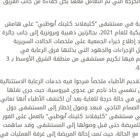
لحرجة التي تم التعامل معها بكل كفاءة من جانب الفريق
موية في مستشفى "كليفلاند كلينك أبوظبي" على هامش
فعاليات الجلسات العلمية لجمعية القلب الأمريكية للعام 2021، بجائزتين ذهبية وبرونزية إلى جانب جائزة
د إطلاع خبراء الجمعية على ملخصات الحالات السريرية
الإجراءات والجهود التي بذلتها فرق الرعاية في
المستشفى. وتعتبر هذه المرة الأولى التي يتم فيها تكريم مستشفى من منطقة الشرق الأوسط بـ 3
.
يم الأطباء ملخصاً شرحوا فيه خدمات الرعاية الاستثنائية
 تنفسي حاد ناجم عن عدوى فيروسية، حيث جرى نقلها
ي حالة حرجة للغاية بعد أن اكتشف الأطباء أنها تعاني
الصمام التاجي. فبعد وصول إخطار إلى المستشفى حول
ي مستشفى "كليفلاند كلينك أبوظبي" بالعمل على الفور
ية للمريضة حتى قبل وصولها إلى المستشفى. وقد ساهمت
مع الحالة، حيث تمت إحالة المريضة إلى غرفة العمليات في