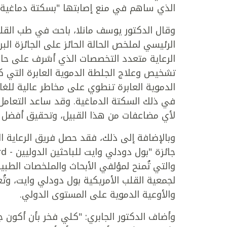
الذي ساهم في منع إصابتها "بسكتة دماغية 
وقال الدكتور يوسف مانلا، باحث في طب الق
الرئيسي لملخص الحالة الحائز على الجائزة البر
الرعاية متعدد التخصصات الذي أشرف على حا
تشخيص وعلاج الجلطة الدموية العابرة التي ك
الدموية العابرة تنطوي على مخاطر عالية للغ
في ذلك السكتة الدماغية. وقد ساعد التعامل 
لأي مضاعفات من هذا القبيل، وتحقيق أفضل ال
وبالإضافة إلى ذلك، فقد حصل فريق الرعاية 
والتي تُمنح لمؤلفي الأبحاث والملخصات الطب
لجمعية القلب الأمريكية بول دودلي وايت، وتُع
والأوعية الدموية على المستوى الدولي.
وأضاف الدكتور الجابري: "كلي فخر بأن أكون