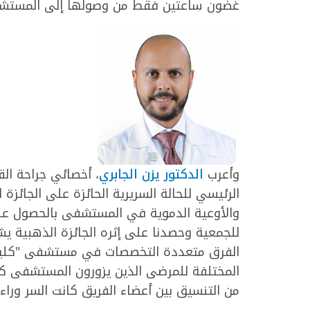
غضون ساعتين فقط من وصولها إلى المستش
وأعرب
الدكتور يزن الجابري
، أخصائي جراحة ا
الرئيسي للحالة السريرية الحائزة على الجائز
والأوعية الدموية في المستشفى بالحصول على ا
للجمعية وحصدنا على إثره الجائزة الذهبية ي
الفرق متعددة التخصصات في مستشفى "كليفلا
المختلفة للمرضى الذين يزورون المستشفى كل 
من التنسيق بين أعضاء الفريق كانت السر وراء 