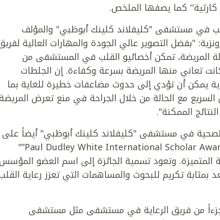
كارثية'' كما يصفها الملخص.
لب في مستشفى "كليفلاند كلينك أبوظبي" والمؤلف
ونزية: "بفضل التصوير عالي الجودة والمهارات العالية لفريق
لة المريضة، تمكن أخصائيو القلب في المستشفى من
انت تعاني منها المريضة بسرعة وكفاءة. إن الجلطات
اية يمكن أن تؤدي إلى حدوث مضاعفات خطيرة للغاية بما
السريع مع الحالة من خلال الجراحة في منع تعرض المريضة
نتائج الممكنة".
الصحية في مستشفى "كليفلاند كلينك أبوظبي" أيضاً على
جائزة "بول دودلي وايت للباحثين الدوليين - Paul Dudley White International Scholar Award”"
ية المتميزة. وتعود تسمية الجائزة إلى اسم العضو المؤسس
د بمثابة تكريم للبحوث والمساهمات التي تعزز رعاية القلب
 جزءاً من فريق الرعاية في مستشفى مثل مستشفى