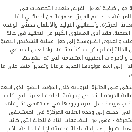
ة حول كيفية تعامل الفريق متعدد التخصصات في
المريضة، حيث ضم الفريق مجموعة من أخصائيي القلب
ناية المركزة، وأخصائيي التوليد والأطفال حديثي الولادة
الصحية. فقد أدى المستوى الكبير من التعقيد في حالة
القلب والعدوى الفيروسية إلى جعل عملية التشخيص الدقيق
الحالة إنه لم يكن ممكناً تحقيقه لولا العمل الجماعي
والإجراءات العلاجية المتقدمة التي تم اعتمادها
 إلى اسم مولودها الجديد عرفاناً وتقديراً منها على ما
.
ى على الجائزة البرونزية خلال المؤتمر النهج الذي اتبعه
الية الجودة لتشخيص ومراقبة الجلطة العابرة التي كانت
 من قلب مريضة خلال فترة وجودها في مستشفى "كليفلاند
التي أدخلت إلى وحدة العناية المركزة في المستشفى
ركة - وهي من المضاعفات النادرة للحالة التي كانت
عمليات وإجراء جراحة عاجلة ودقيقة لإزالة الجلطة، الأمر