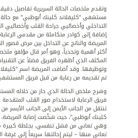
وتقدم ملخصات الحالة السريرية تفاصيل دقيق
مستشفى "كليفلاند كلينك أبوظبي" مع حالة 
التداخلي وأخصائيي جراحة القلب وأخصائيي الع
إضافة إلى كوادر متكاملة من مقدمي الرعاية 
المريضة والناتج عن التداخل بين مرض قصور 
أكثر أهمية وتحدياً، وهو أمر قال مؤلفو ملخص 
المكثف الذي أظهره الفريق فضلاً عن التقنيات 
وتوظيفها. وقد أضافت المريضة اسم "كليفلاند"
تم تقديمه من رعاية من قبل فريق المستشفى
وشرح ملخص الحالة الذي حاز من خلاله المستشف
فريق الرعاية لاستخدام صور القلب المتقدمة ع
تنتقل من الجانب الأيمن إلى الجانب الأيسر
كلينك أبوظبي"، حيث شخّصت إصابة المريضة، 
وهي تعاني من فشل تنفسي، بجلطة كبيرة متح
تعاني منها – ليتم إحالتها سريعاً إلى غرفة ال