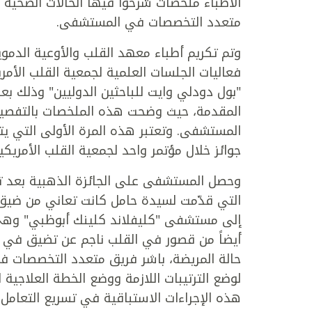
الأطباء ملخصات شرحوا فيها الحالات الصحية ا
متعدد التخصصات في المستشفى.
وتم تكريم أطباء معهد القلب والأوعية الد
"بول دودلي وايت للباحثين الدوليين" وذلك بع
المقدمة، حيث وضحت هذه الملخصات بالتفصيل 
جوائز خلال مؤتمر واحد لجمعية القلب الأمريكية
وحصل المستشفى على الجائزة الذهبية بعد تقد
التي قدّمت لسيدة حامل كانت تعاني من ضيق
إلى مستشفى "كليفلاند كلينك أبوظبي" وهي ف
أيضاً من قصور في القلب ناجم عن تضيق في 
حالة المريضة، باشر فريق متعدد التخصصات ف
لوضع الترتيبات اللازمة ووضع الخطة العلاج
هذه الإجراءات الاستباقية في تسريع التعامل 