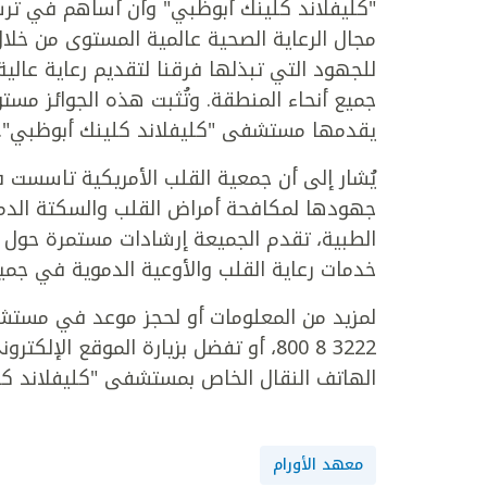
"كليفلاند كلينك أبوظبي" وأن أساهم في ترس
مجال الرعاية الصحية عالمية المستوى من خلال
للجهود التي تبذلها فرقنا لتقديم رعاية عال
جميع أنحاء المنطقة. وتُثبت هذه الجوائز مستو
يقدمها مستشفى "كليفلاند كلينك أبوظبي".
جهودها لمكافحة أمراض القلب والسكتة الدماغي
الطبية، تقدم الجميعة إرشادات مستمرة حول ا
خدمات رعاية القلب والأوعية الدموية في جميع 
لمزيد من المعلومات أو لحجز موعد في مستشف
الهاتف النقال الخاص بمستشفى "كليفلاند كل
معهد الأورام