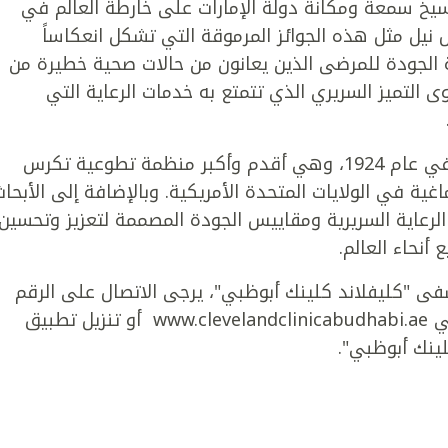
يخ سمعة ومكانة دولة الإمارات على خارطة العالم في
 نيل مثل هذه الجوائز المرموقة التي تشكل انعكاساً
ية الجودة للمرضى الذين يعانون من حالات صحية خطيرة من
ى التميز السريري الذي تتمتع به خدمات الرعاية التي
يُشار إلى أن جمعية القلب الأمريكية تاسست في عام 1924، وهي أقدم وأكبر منظمة تطوعية تكرس
ة في الولايات المتحدة الأمريكية. وبالإضافة إلى الأبحاث
لرعاية السريرية ومقاييس الجودة المصممة لتعزيز وتحسين
أنحاء العالم.
ى "كليفلاند كلينك أبوظبي"، يرجى الاتصال على الرقم
3222 8 800، أو تفضل بزيارة الموقع الإلكتروني www.clevelandclinicabudhabi.ae أو تنزيل تطبيق
ينك أبوظبي".