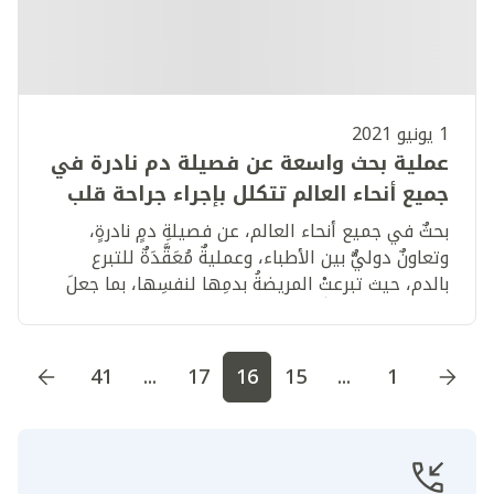
1 يونيو 2021
عملية بحث واسعة عن فصيلة دم نادرة في
جميع أنحاء العالم تتكلل بإجراء جراحة قلب
استثنائية وانقاذ حياة سيدة في أبوظبي
بحثٌ في جميع أنحاء العالم، عن فصيلةِ دمٍ نادرةٍ،
وتعاونٌ دوليٌّ بين الأطباء، وعمليةٌ مُعَقَّدَةٌ للتبرع
بالدم، حيث تبرعتْ المريضةُ بدمِها لنفسِها، بما جعلَ
المستحيلَ مُمْكِنَاً، في عمليةٍ جراحيةٍ أنقذت حياةَ
مريضةٍ مقيمةٍ في أبوظبي
اذهب إلى الصفحة
1
اذهب إلى الصفحة
2
اذهب إلى الصف
41
...
17
16
15
...
1