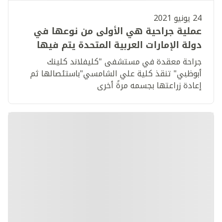
24 يونيو 2021
عملية جراحية هي الأولى من نوعها في
دولة الإمارات العربية المتحدة يتم فيها
استئصال وزرع الكلية لنفس المريض
جراحة معقدة في مستشفى "كليفلاند كلينك
أبوظبي" تنقذ كلية علي الشامسي"باستئصالها ثم
إعادة زراعتها بجسمه مرةً أخرى