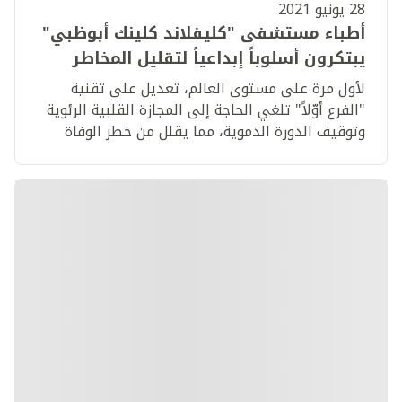
28 يونيو 2021
أطباء مستشفى "كليفلاند كلينك أبوظبي"
يبتكرون أسلوباً إبداعياً لتقليل المخاطر
الكبرى التي قد تنجم عن جراحة الأوعية
لأول مرة على مستوى العالم، تعديل على تقنية
الدموية في الشريان الأبهر
"الفرع أوّلاً" تلغي الحاجة إلى المجازة القلبية الرئوية
وتوقيف الدورة الدموية، مما يقلل من خطر الوفاة