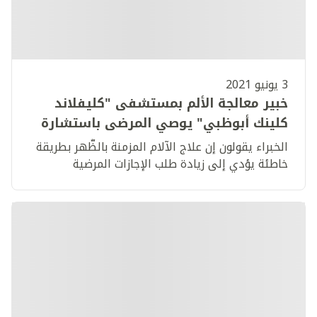
3 يونيو 2021
خبير معالجة الألم بمستشفى "كليفلاند
كلينك أبوظبي" يوصي المرضى باستشارة
طبيب متخصص لمعرفة السبب الكامن وراء
الخبراء يقولون إن علاج الآلام المزمنة بالظَّهر بطريقة
الألم وعلاجه
خاطئة يؤدي إلى زيادة طلب الإجازات المرضية