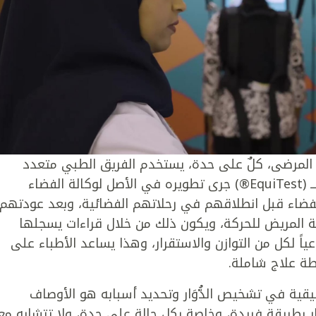
نه المرضى، كلٌ على حدة، يستخدم الفريق الطبي متعدد
التخصصات معدات خاصة، منها اختبار يسمّى بـــ (EquiTest®) جرى تطويره في الأصل لوكالة الفضاء
 الفضاء قبل انطلاقهم في رحلاتهم الفضائية، وبعد عودتهم
بة المريض للحركة، ويكون ذلك من خلال قراءات يسجلها
عياً لكل من التوازن والاستقرار، وهذا يساعد الأطباء على
ة علاج شاملة.
حقيقية في تشخيص الدُّوَار وتحديد أسبابه هو الأوصاف
ار بطريقة فريدة، وخاصة بكل حالة على حدةٍ، ولا تتشابه مع