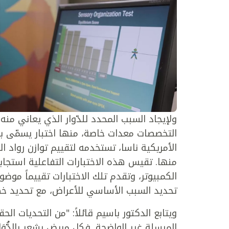
ولإيجاد السبب المحدد للدّوار الذي يعاني م
الأمريكية ناسا، تستخدمه لتقييم توازن رواد
منها. تقيس هذه الاختبارات التفاعلية استجا
الكمبيوتر، وتقدم تلك الاختبارات تقييماً موضو
تحديد السبب الأساسي للأعراض، مع تحديد خط
ويتابع الدكتور باسيم قائلاً: "من التحديات ال
المرسلة غير الواضحة. فكل مريض يشعر بالدُّوَ