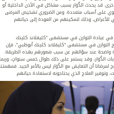
. قد يحدث الدُّوَار بسبب مشاكل في الأذن الداخلية أو
ا ينطوي على أسباب متعددة. ومن الضروري تشخيص المرضى
ساسي للأعراض، وذلك لتمكينهم من العودة إلى حياتهم
 في عيادة التوازن في مستشفى "كليفلاند كلينك
اج التوازن في مستشفى "كليفلاند كلينك أبوظبي"، فإن
ة واضحة عند سؤالهم عن سبب شعورهم بهذه الطريقة.
وبات الدُّوَار، وقد يستمر على ذلك طوال خمس سنواتٍ، وربما
ضانا أن التعايش مع الدُّوَار ليس بالأمر الجيد. فمهمتنا
وتوفير العلاج الذي يحتاجونه لاستعادة حياتهم.