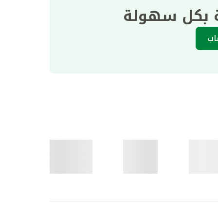
ة بكل سهولة
اب