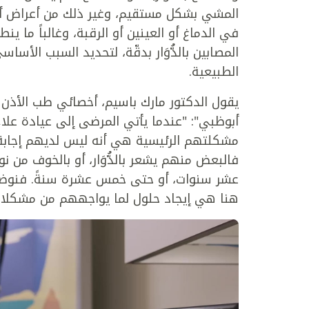
المشي بشكل مستقيم، وغير ذلك من أعراض أخرى
في الدماغ أو العينين أو الرقبة، وغالباً م
المصابين بالدُّوَار بدقّة، لتحديد السبب الأ
الطبيعية.
يقول الدكتور مارك باسيم، أخصائي طب الأذن
أبوظبي": "عندما يأتي المرضى إلى عيادة عل
مشكلتهم الرئيسية هي أنه ليس لديهم إجاب
فالبعض منهم يشعر بالدُّوَار، أو بالخوف من ن
عشر سنوات، أو حتى خمس عشرة سنةً. فنوضح لمر
هنا هي إيجاد حلول لما يواجههم من مشكلات، 