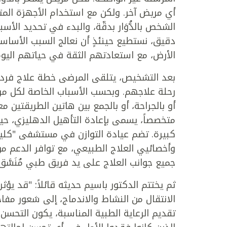
أي مريض آخر. ولكن مع استخدام الأجهزة المتط
الشخص بالدُّوَار بدقّة، والبدء في تحديد الأ
دقيق، نستطيع حينئذٍ أن نعالج السبب الأساسي
الأرض، مع استعادتهم الثقة في حياتهم اليوم
بعد التشخيص، يتلقى المرضى خطة علاج فردي
رحلة علاجهم. وبحسب الأسباب الخاصة لكل مري
أو بالجراحة، أو بالجمع بين هاتين الطريقتين مع
متخصصاً، يسمى بإعادة التأهيل الدهليزي، حي
كبيرة. تضم عيادة التوازن في مستشفى "كليفل
وأخصائيي العلاج الطبيعي، مع توافر الدعم م
جميع جوانب العلاج على يد فريق طبي مُنَسَّ
ثم يختتم الدكتور باسيم حديثه قائلاً: "قد يؤثر 
الانتقال من النشاط والاندماج، إلى شعور مفا
تقديم الرعاية الطبية المناسبة، يكون التحسن 