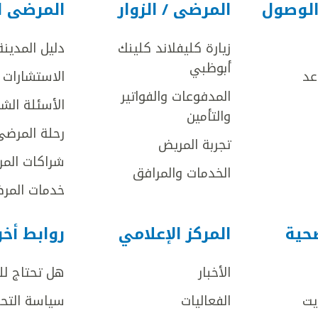
الوصول
المرضى / الزوار
المرضى ا
زيارة كليفلاند كلينك
دليل المدينة
أبوظبي
عد
الاستشارات ا
المدفوعات والفواتير
الأسئلة الش
والتأمين
رحلة المرضى
تجربة المريض
شراكات المر
الخدمات والمرافق
خدمات المرض
صحية
المركز الإعلامي
روابط أخ
الأخبار
هل تحتاج ل
يت
الفعاليات
سياسة التحر