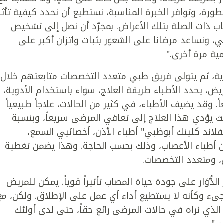
ورة، وتوافر الخبرة المناسبة، نستطيع أن نحدد كيفية تأثر
سباب ذات الصلة بتلك الأعراض. بمجرّد أن نصل إلى تشخيص
، ونساعد مرضانا على الشعور بثبات واتزان أكبر على
ية مرة أخرى."
ة، ثم يتولى فريق طبي متعدد التخصصات متابعتهم خلال
ض، يحدد الأطباء طريقة العلاج، سواء باستخدام الأدوية،
اً. وقد يضيف الأطباء، في كثير من الحالات، علاجاً طبيعياً
ث يؤدي هذا العلاج إلى تعافي المرضى سريعاً، وبنسبة
اند كلينك أبوظبي" أطباء الأذن، أخصائيي السمع،
ن أطباء الأعصاب، وذلك بحسب الحاجة. وهذا يضمن تغطية
ق، ومتعدد التخصصات.
الدُّوَار على جودة حياة المصاب تأثيراً قوياً. يمكن للمريض
جىء وكأنه لا يستطيع أداء أي عمل على الإطلاق. ولكن، مع
الذي نراه في حالات المرضى رائع حقاً، حتى لدى أولئك