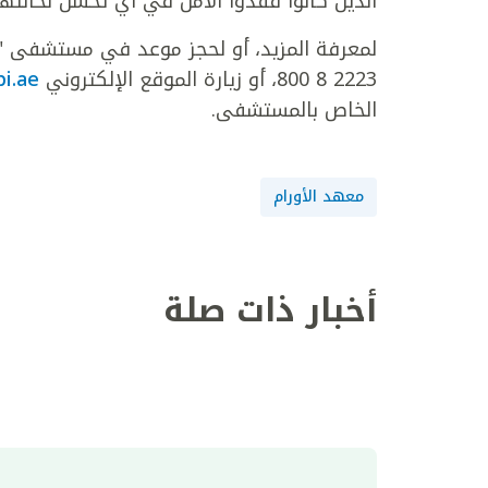
الذين كانوا فقدوا الأمل في أي تحسن لحالتهم
لمعرفة المزيد، أو لحجز موعد في مستشفى "ك
2223 8 800، أو زيارة الموقع الإلكتروني
ClevelandClinicAbuDhabi.ae
الخاص بالمستشفى.
معهد الأورام
أخبار ذات صلة