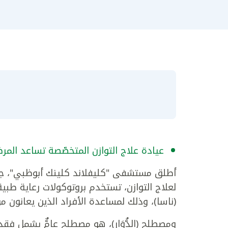
عيادة علاج التوازن المتخصّصة تساعد المر
أطلق مستشفى "كليفلاند كلينك أبوظبي"، جزء
لعلاج التوازن، تستخدم بروتوكولات رعاية طب
(ناسا)، وذلك لمساعدة الأفراد الذين يعانون من 
ومصطلح (الدُّوَار)، هو مصطلح عامٌّ يشمل فقد