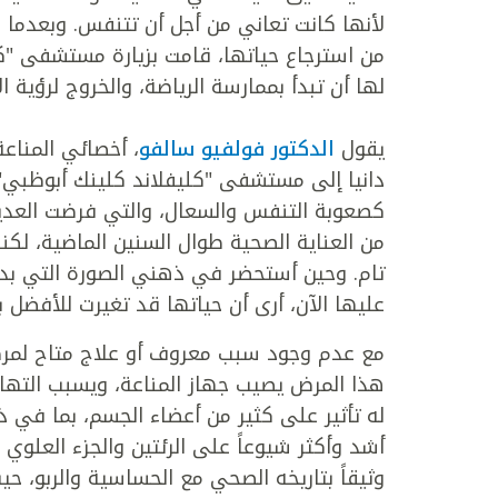
لأنها كانت تعاني من أجل أن تتنفس. وبعدما ك
من استرجاع حياتها، قامت بزيارة مستشفى "كليف
لها أن تبدأ بممارسة الرياضة، والخروج لرؤية 
يقول
الدكتور فولفيو سالفو
، أخصائي المناع
دانيا إلى مستشفى "كليفلاند كلينك أبوظبي"
كصعوبة التنفس والسعال، والتي فرضت العديد م
من العناية الصحية طوال السنين الماضية، لك
تام. وحين أستحضر في ذهني الصورة التي بدت 
عليها الآن، أرى أن حياتها قد تغيرت للأفضل ب
مع عدم وجود سبب معروف أو علاج متاح لمرض ا
هذا المرض يصيب جهاز المناعة، ويسبب التهاب
له تأثير على كثير من أعضاء الجسم، بما في ذلك
أشد وأكثر شيوعاً على الرئتين والجزء العلوي 
وثيقاً بتاريخه الصحي مع الحساسية والربو، ح