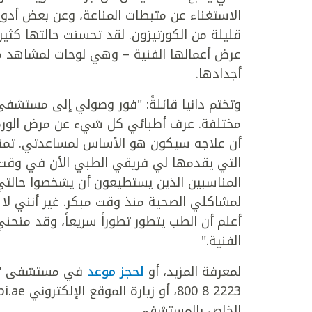
الاستغناء عن مثبطات المناعة، وعن بعض أدوية
قليلة من الكورتيزون. لقد تحسنت حالتها كثير
عرض أعمالها الفنية – وهي لوحات لمشاهد من
أجدادها.
وتختم دانيا قائلةً: "فور وصولي إلى مستشفى
مختلفة. عرف أطبائي كل شيء عن مرض الورم ال
أن علاجه سيكون هو الأساس لمساعدتي. تمنيت
التي يقدمها لي فريقي الطبي الأن في وقت أب
المناسبين الذين يستطيعون أن يشخصوا حالتي
لمشاكلي الصحية منذ وقت مبكر. غير أنني لا
أعلم أن الطب يتطور تطوراً سريعاً، وقد منحن
الفنية."
لمعرفة المزيد، أو
لحجز موعد
في مستشفى "كلي
الخاص بالمستشفى.