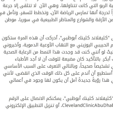
 الربو التي كانت تتناولها، وهي الآن لا تتلقى إلا جرعة
اً لدرجة أنها تمارس الرياضة الأن، وتخطط للسفر، وتأمل في
 الأزقة والشوارع والمناظر الطبيعية في سوريا، موطن
 "كليفلاند كلينك أبوظبي"، أدركت أن هذه المرة ستكون
حبيبي اليوزيني مع التهاب الأوعية الدموية، وأخبروني
ُ لو أنني كنت قد وجدت هذا النمط من الرعاية الصحية
كر. بالتأكيد كان مضيعة للوقت أن لا أجد الأطباء
 تشخيصاً صحيحاً، وبالتالي التعرف على السبب الأساسي
 أستطيع أن أندم على كل ذلك الوقت الذي انقضى، لأنني
ي هذا رؤيةً جديدةً آمل أن يكون لها وجود في أعمالي
فلاند كلينك أبوظبي"، يمكنكم الاتصال على الرقم
2223 8 800، أو زيارة الموقع الإلكتروني ClevelandClinicAbuDhabi.ae، أو تنزيل التطبيق الإلكتروني