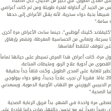
لى المدى الطويل. في كثير من الأحيان، كان الأطباء
يس من الجيد أن أتناوله لفترة طويلة ومن ثم كانت أعراضي
 شبيهاً بحبة دواء سحرية، لأنه يقلل الأعراض إلى حدها
 سامة."
ستشفى "كليفلاند كلينك أبوظبي"، حينما ساءت الأعراض مرة أخرى.
 بسرعة، وتعاني من الحساسية المفرطة، وتشعر بإرهاق
ى تتوقف لتلتقط أنفاسها.
ا لأول مرة، كانت أعراض هذا المرض تسيطر على حياتها تماماً،
القصوى من أدوية علاج الربو، ومثبطات المناعة،
طير للغاية على المدى الطويل. وكنت قلقاً جداً بحقيقة
الأمر أنها كانت تستخدم الكورتيزون لأكثر من 20 عامًا. فقررنا أن نجرب علاجاً جديداً، وهو دواء بيولوجي
 الحبيبي اليوزيني مع التهاب الأوعية الدموية، ويسعدني
يا الصحية."
 تعطى مرة واحدة في الشهر، بدأ فريق الرعاية الصحية
ى رويداً رويداً. ثم مع تحسن حالتها، صارت دانيا قادرة على