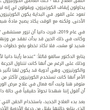
أتلقى العلاج حقًا - كنت أتعاطى الكورتيزون ع
يحاولون إيقاف الكورتيزون، ويقولون لي إنه ل
تعود على الفور. في البداية يكون الكورتيزون
الأدنى، ولكنه مع الوقت يكاد يصبح مادةً شبه
في عام 2019، قررت دانيا أن تزور م
وكانت في ذلك الحين قد بدأت تفقد من وزنها
شديد لو مشت، فلا تكاد تخطو بضع خطوات حت
يتابع الدكتور سالفو قائلاً: "عندما رأينا داني
وذلك على الرغم من أنها كانت تتناول الجرعة 
والكورتيزون، وهي أدوية قد يكون لها تأثير خ
متوفر هنا وثبت أنه فعال في علاج مرض الورم
أن أقول إننا شهدنا تحولاً حقيقياً في حالة دان
بعد بدء العلاج الجديد، باستخدام الحقن التي
الذي يتابع حالتها يقلل من جرعة الأدوية الأخر