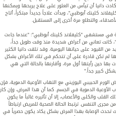
ادت دانيا أن تيأس من العثور على علاج يريحها ويمكنها
لاند كلينك أبوظبي"، وبدأت علاجاً جديداً مبتكراً، أتاح
الأصدقاء، والتطلع مرة أخرى إلى المستقبل.
ة في مستشفى "كليفلاند كلينك أبوظبي": "عندما جاءت
، كانت تعاني من أعراض شديدة منذ وقت طويل جداً،
ن القيود على حياتها اليومية. وقد تلقت دانيا الكثير
نها لم تكن قادرة على أن تتحكم في تلك الأعراض بشكل
بها حين رأيتها أول مرة، وأقارنها بالحالة التي هي
شكل كبير جداً."
لورم الحبيبي اليوزيني مع التهاب الأوعية الدموية، فإن
 الأوعية الدموية في الجسم. كما أن هذا المرض، وإن كان
 القلب والكلى والأعصاب، إلا أن تأثيره غالباً ما يكون
من مجرى التنفس. ترتبط الحالة الصحية للمريض ارتباطاً
يث تحدث الإصابة بهذا المرض بشكل يكاد يكون حصرياً في