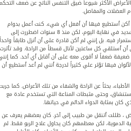
 الأعراض الأكثر شيوعاً ضيق التنفس الناتج عن ضعف التحكم
ام العضلات والمفاصل.
م أكن أستطيع فيها أن أفعل أي شيء. كنت أعمل بدوام
كامل على الرغم من أنني كنت أشعر بضعف شديد في نهاية اليوم، لكن منذ 8 سنوات اضطررت إلى
رار فيه. بل إنني لم أكن قادرة على أن أنزل طابقاً واحداً
ن أستلقي كل ساعتين لأنال قسطاً من الراحة. وقد تأثرت
ي ضعيفة ضعفاً لا أقوى معه على أن أقابل أي أحد. كما إنني
لوان فيها تؤثر علي كثيراً لدرجة أنني لم أعد أستطيع أن
الأطباء، بحثاً عن الراحة والشفاء من تلك الأعراض. كما جربت
لاستنشاق، وحتى مثبطات المناعة التي تستخدم عادة مع
ذي كان بمثابة الدواء الدائم في حياتها.
مرض ، ظللت أتنقل من طبيب إلى آخر. كان بعضهم يعرف عن
ية الدموية، لكن معظمهم كان يحاول علاج الربو فقط. لم