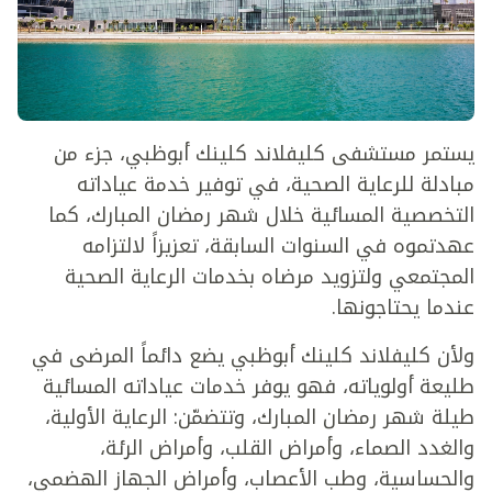
يستمر مستشفى كليفلاند كلينك أبوظبي، جزء من
مبادلة للرعاية الصحية، في توفير خدمة عياداته
التخصصية المسائية خلال شهر رمضان المبارك، كما
عهدتموه في السنوات السابقة، تعزيزاً لالتزامه
المجتمعي ولتزويد مرضاه بخدمات الرعاية الصحية
عندما يحتاجونها.
ولأن كليفلاند كلينك أبوظبي يضع دائماً المرضى في
طليعة أولوياته، فهو يوفر خدمات عياداته المسائية
طيلة شهر رمضان المبارك، وتتضمّن: الرعاية الأولية،
والغدد الصماء، وأمراض القلب، وأمراض الرئة،
والحساسية، وطب الأعصاب، وأمراض الجهاز الهضمي،