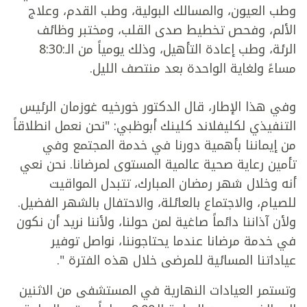
وطب العيون، والمسالك البولية، وطب القدم، وعلاج
الألم، وفحص تخطيط صدى القلب، ومختبر وظائف
الرئة، وطب إعادة التأهيل، وذلك يومياً من الـ:8:30
مساءً ولغاية الواحدة بعد منتصف الليل.
وفي هذا الإطار، قال الدكتور خورخيه غوزمان الرئيس
التنفيذي لكليفلاند كلينك أبوظبي: "نحن نعمل انطلاقاً
من إيماننا بأهمية دورنا في خدمة المجتمع وفي
تأمين رعاية صحية عالمية المستوى لمرضانا. نحن نعي
أنه وخلال شهر رمضان المبارك، تتبدل المواقيت
للصيام، والاجتماع بالعائلة، والاحتفال بالشهر الفضيل.
ولأن آذاننا دائماً صاغية لمن حولنا، ولأننا نريد أن نكون
في خدمة مرضانا عندما يحتاجوننا، نواصل توفير
عياداتنا المسائية للمرضى خلال هذه الفترة ".
وتستمر العيادات النهارية في المستشفى من الاثنين