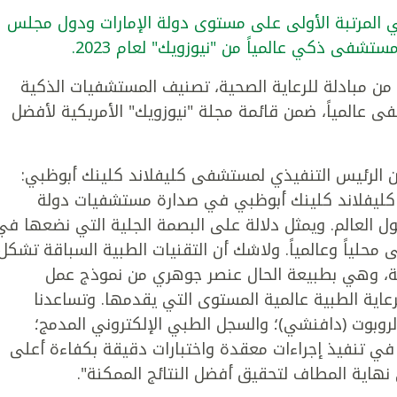
المرتبة الأولى على مستوى دولة الإمارات ودول مجلس
ن مبادلة للرعاية الصحية، تصنيف المستشفيات الذكية
مارات، وحل بين أفضل 100 مستشفى عالمياً، ضمن قائمة مجلة "نيوزويك" الأمريكية لأفضل
ن الرئيس التنفيذي لمستشفى كليفلاند كلينك أبوظبي:
كليفلاند كلينك أبوظبي في صدارة مستشفيات دولة
 العالم. ويمثل دلالة على البصمة الجلية التي نضعها في
حلياً وعالمياً. ولاشك أن التقنيات الطبية السباقة تشكل
طبية، وهي بطبيعة الحال عنصر جوهري من نموذج عمل
اية الطبية عالمية المستوى التي يقدمها. وتساعدنا
الروبوت (دافنشي)؛ والسجل الطبي الإلكتروني المدمج؛
 في تنفيذ إجراءات معقدة واختبارات دقيقة بكفاءة أعلى
هاية المطاف لتحقيق أفضل النتائج الممكنة".