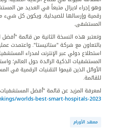
وهو إجراء لايزال متبعاً في العديد من المس
رقمية وإرسالها للصيدلية. ويكون كل شيء م
المستشفى.
وتعتبر هذه النسخة الثانية من قائمة "أفضل 
بالتعاون مع شركة "ستاتيستا". واعتمدت عمل
استطلاع دولي عبر الإنترنت لمدراء المستشفيا
المستشفيات الذكية الرائدة حول العالم؛ واست
الأوائل الذين قيموا التقنيات الرقمية في 
للقائمة.
لمعرفة المزيد عن قائمة "أفضل المستشفيات ال
ings/worlds-best-smart-hospitals-2023
معهد الأورام