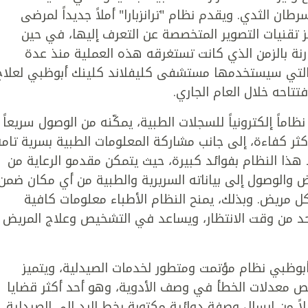
ن الثدي. ويقدم نظام "ترانزبارا" أملاً جديداً لمرضى
تقنيات التصوير المتخصصة عن التعرف إليها، في حين
رنة بالزمن الذي كانت تستغرقه هذه العملية منذ عدة
رات التي سيستخدمها مستشفى كليفلاند كلينك أبوظبي لعلاج
تاحه خلال العام الجاري.
ً إلكترونياً للسجلات الطبية، يمكّنه من الوصول سريعاً
ر كفاءة، إلى جانب مشاركة المعلومات الطبية بسرية تامة
 هذا النظام بفوائد كبيرة، حيث يتمكن مقدمو الرعاية من
ض والوصول إلى بياناته السريرية والطبية من أي مكان ضمن
ريض. وبذلك، يمنح النظام الأطباء معلومات كافية
ويحد من وقت الانتظار، ويساعد في التشخيص وعلاج المريض
بوظبي نظام مؤتمت ومتطور لخدمات الصيدلية، ويتميز
عدلات الخطأ في وصف الأدوية، وهو أحد أكثر قضايا
اً من إرسال وصفة دوائية مكتوبة بخط اليد إلى الصيدلية،