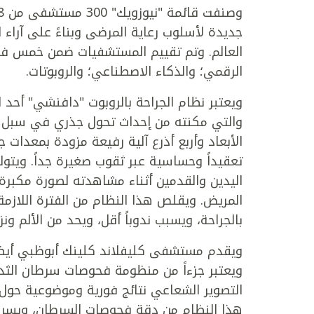
جديدة لأسلوب رعاية المرضى وبناءً على آراء ا
العالم. وتم تقييم المستشفيات ضمن خمس فئات 
الرقمي؛ والذكاء الاصطناعي؛ والروبوتات.
ويعتبر نظام الجراحة بالروبوت "دافنشي" أحد
والتي مكنته من إحداث تحول جذري في سبل إجرا
الأبعاد وأربع أذرع آلية رفيعة مزودة بمعدات 
تعقيداً وحساسية عبر ثقوب صغيرة جداً. ويتول
اليدين والقدمين أثناء مشاهدته لصورة مكبرة
المريض. ويقلص هذا النظام من الفترة اللازم
بالجراحة، ويسبب ندوباً أقل، ويحد من الألم ون
ويقدم مستشفى كليفلاند كلينك أبوظبي أيضاً ن
ويعتبر جزءاً من منظومة فحوصات سرطان الث
التصوير الشعاعي نتائج فورية وموضوعية حول 
هذا النظام من دقة فحوصات السرطان، ويسرع وت