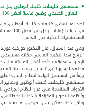
مستشفى كليفلاند كلينك أبوظبي يحل في 
التعاون الخليجي وضمن قائمة أفضل 100 مستشفى ذكي عالمياً من "نيوزويك" لعام 2023.
تصدر مستشفى كليفلاند كلينك أبوظبي، جزء م
في دولة الإ
المستشفيات الذكية حول العالم.
وفي هذا السياق، قال الدكتور خورخيه غوزما
"يرسخ هذا التكريم العالمي مكانة مستشفى 
الإمارات، وموقعه كأحد أفضل المستشفيات حول
مجتمعنا ودورنا في تحسين جودة حياة المرضى م
جزءاً من المستقبل الواعد لقطاع الرعاية ال
مستشفى كليفلاند كلينك أبوظبي ومعايير الرع
الأدوات المتقدمة على غرار النظام الجراحي ب
وأنظمة التصوير المقوّمة بالذكاء الاصطناعي،
وبأقل خطر ممكن على المرضى، بما يقود في ن