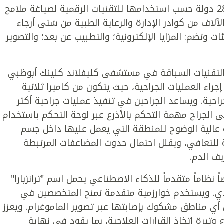
وصنفت قائمة "نيوزويك" 300 مستشفى من 28 دولة حسب استخدامها للتقنيات الرقمية لصياغة ملامح
لآلاف من كوادر الإدارة والرعاية الطبية من شتى أرجاء
وتضم: المزايا الإلكترونية؛ والتطبيب عن بعد؛ والتصوير
 التقنيات السباقة في مستشفى كليفلاند كلينك أبوظبي
ء العمليات الجراحية، حيث يتكون من كاميرا ثلاثية
جراحية. ويساعد الجراحين في تنفيذ عمليات جراحية أكثر
ى الجراح مهمة التحكم بالأذرع عبر لوحة التحكم باستخدام
 عالية الوضوح للمنطقة التي يعمل عليها داخل جسم
ة للتعافي، ويقلل احتمال حدوث المضاعفات المرتبطة
زيف الدم.
ظاماً متقدماً للذكاء الاصطناعي يحمل اسم "ترانزبارا"
دي. ويستخدم خوارزمية متقدمة تمنح المتخصصين في
أي مناطق مشكوك بإصابتها عبر تصوير الماموغرام. ويعزز
يرة اتخاذ القرارات العلاجية، بما يقود في نهاية