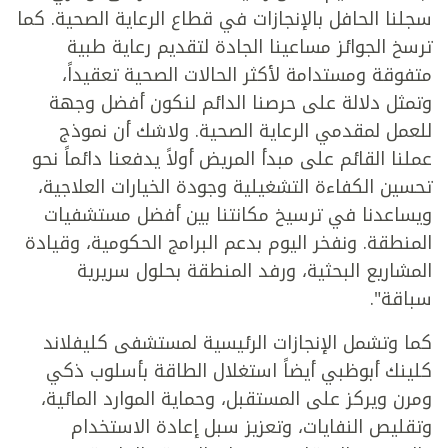
سجلنا الحافل بالإنجازات في قطاع الرعاية الصحية. كما
ترسخ الجوائز مساعينا الجادة لتقديم رعاية طبية
متفوقة ومستدامة لأكثر الحالات الصحية تعقيداً،
وتمثل دلالة على حرصنا الدائم لنكون أفضل وجهة
للعمل لمقدمي الرعاية الصحية. ولاشك أن نموذج
عملنا القائم على مبدأ المريض أولاً يدفعنا دائماً نحو
تحسين الكفاءة التشغيلية وجودة الخيارات العلاجية،
ويساعدنا في ترسيخ مكانتنا بين أفضل مستشفيات
المنطقة. ونفخر اليوم بدعم البرامج الحكومية، وقيادة
المشاريع البحثية، ورفد المنطقة بحلول سريرية
سباقة".
كما وتشمل الإنجازات الرئيسية لمستشفى كليفلاند
كلينك أبوظبي أيضاً استغلال الطاقة بأسلوب ذكي
ومرن ويركز على المستقبل، وحماية الموارد المائية،
وتقليص النفايات، وتعزيز سبل إعادة الاستخدام