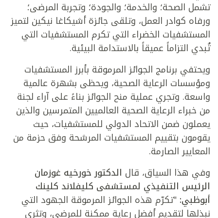
تشمل الصحة؛ والخدمة؛ والجودة؛ وتجربة المرضى؛
ورفاه كوادر العمل، وتلقى جائزة أشيكاغا نيكين لتميز
المستشفيات الخضراء التي تكرم المستشفيات التي
تُبدي التزاماً عميقاً بالاستدامة البيئية.
ويحتفي برنامج الجوائز المرموقة بأبرز المستشفيات
ومؤسسات الرعاية الصحية، ويحظى بشهرة عالمية
واسعة. وتجري عملية منح الجوائز بناءً على آراء لجنة
من خبراء الرعاية الصحية العالميين المتمرسين والذين
يعملون ضمن الاتحاد الدولي للمستشفيات، حيث
يقومون بتقييم المستشفيات المرشحة وفق حزمة من
المعايير الصارمة.
وفي هذا السياق، قال
الدكتور خورخيه غوزمان
الرئيس التنفيذي لمستشفى كليفلاند كلينك
أبوظبي:
"تكرّم هذه الجوائز المرموقة الجهود التي
نبذلها لتقديم أفضل رعاية ممكنة للمرضى، وتثري