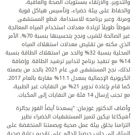
والتدوير، والارتقاء بمستويات الصحة والعافية،
والحفاظ على بيئة خضراء، وتأسيس هياكل قوية
ومرنة. وعبر برنامجه للاستدامة، قطع المستشفى
شوطاً طويلاً لزيادة معدلات استخدام المياه المعالجة
غير الصالحة للشرب ونجح بتحسينها بنسبة 70%، الأمر
الذي مكنه من تقليص معدلات استهلاك المياه
المحلية بنسبة 32% والحد من استهلاك الطاقة بنسبة
14% مع تنفيذ برنامج لتدابير ترشيد الطاقة. وإضافة
لذلك، نجح المستشفى في عام 2021 بالحد من بصمته
الكربونية الإجمالية بمعدل 11.1% مقارنة بالعام 2017.
كما قام بإعادة تدوير 21% من النفايات غير الطبية،
مع تجنب إرسال 14 فئة من النفايات إلى المكبات.
وأضاف الدكتور غوزمان: "يسعدنا أيضاً الفوز بجائزة
أشيكاغا نيكين لتميز المستشفيات الخضراء نظير
التزامنا بخلق بيئة عمل صحية وبصمتنا المنخفضة على
البيئة، إلى جانب حرصنا الدائم على تقديم رعاية صحية