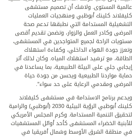
عالمية المستوى. ولاشك أن تصميم مستشفى
كليفلاند كلينك أبوظبي ومنهجيات العمليات
التشغيلية المستدامة التي نطبقها تدعم صحة
المرضى وكادر العمل والزوار، وتضمن تقديم أقصى
مستويات الراحة لجميع المتواجدين في المستشفى،
وتعزز جودة الهواء الداخلي، وكفاءة استهلاك
الطاقة، مع ترشيد استهلاك المياه. وكان لذلك أثر
إيجابي جلي على البيئة الطبيعية، بما يساعدنا في
حماية مواردنا الطبيعية ويحسن من جودة حياة
المرضى ومقدمي الرعاية على حد سواء".
ويدعم برنامج الاستدامة في مستشفى كليفلاند
كلينك أبوظبي الرؤية البيئية 2030 (أبوظبي) والرامية
لتحقيق التنمية المستدامة. وكرم المجلس الأمريكي
للأبنية الخضراء المستشفى كأحد أوائل المستشفيات
في منطقة الشرق الأوسط وشمال أفريقيا في