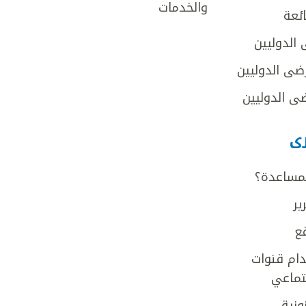
والخدمات
ائعة
 الدوليين
ضى الدوليين
ى الدوليين
رى
لمساعدة؟
ير
ع
ام قنوات
جتماعي
ونية