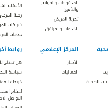
المدفوعات والفواتير
الأسئلة الش
والتأمين
رحلة المرضى
تجربة المريض
شراكات المر
الخدمات والمرافق
خدمات المرض
صحية
المركز الإعلامي
روابط أخ
الأخبار
هل تحتاج ل
يت
الفعاليات
سياسة التحر
بات الصحية
خريطة الموق
أحكام استخد
التواصل الا
الجوانب القان