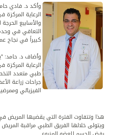
وأكد د. فادي حامد
الرعاية المركزة 
والأسابيع الحرجة ا
التعافي في وحدة ا
كبيراً في نجاح عم
وأضاف د. حامد: "
طبي متعدد التخص
جراحات زراعة الأع
الفيزيائي وممرضي
هذا وتتفاوت الفترة التي يقضيها المريض في و
ويتولى خلالها الفريق الطبي مراقبة المريض
رفض الجسم للعضو المزروع.