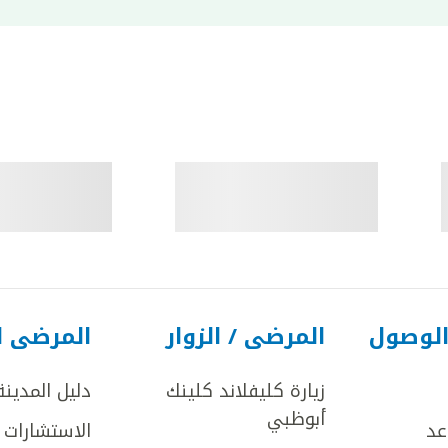
الوصول
المرضى / الزوار
المرضى ا
زيارة كليفلاند كلينك
دليل المدينة
أبوظبي
عد
الاستشارات ا