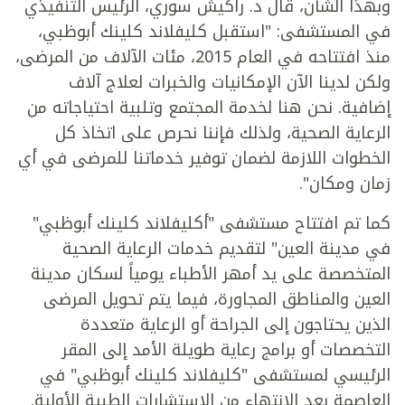
وبهذا الشأن، قال د. راكيش سوري، الرئيس التنفيذي
في المستشفى: "استقبل كليفلاند كلينك أبوظبي،
منذ افتتاحه في العام 2015، مئات الآلاف من المرضى،
ولكن لدينا الآن الإمكانيات والخبرات لعلاج آلاف
إضافية. نحن هنا لخدمة المجتمع وتلبية احتياجاته من
الرعاية الصحية، ولذلك فإننا نحرص على اتخاذ كل
الخطوات اللازمة لضمان توفير خدماتنا للمرضى في أي
زمان ومكان".
كما تم افتتاح مستشفى "أكليفلاند كلينك أبوظبي"
في مدينة العين" لتقديم خدمات الرعاية الصحية
المتخصصة على يد أمهر الأطباء يومياً لسكان مدينة
العين والمناطق المجاورة، فيما يتم تحويل المرضى
الذين يحتاجون إلى الجراحة أو الرعاية متعددة
التخصصات أو برامج رعاية طويلة الأمد إلى المقر
الرئيسي لمستشفى "كليفلاند كلينك أبوظبي" في
العاصمة بعد الانتهاء من الاستشارات الطبية الأولية.