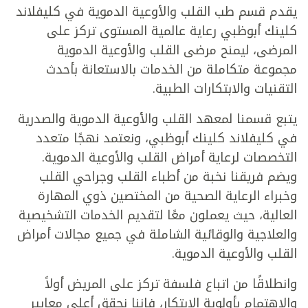
يقدم قسم طب القلب والأوعية الدموية في كليفلاند
كلينك أبوظبي رعاية عالمية المستوى تركز على
المرضى، ليمنح مرضى القلب والأوعية الدموية
مجموعة متكاملة من الخدمات بالاستعانة بأحدث
التقنيات والابتكارات الطبية.
يتبع قسمنا لمعهد القلب والأوعية الدموية والصدرية
في كليفلاند كلينك أبوظبي، ونعتمد نهجًا متعدد
التخصصات لرعاية أمراض القلب والأوعية الدموية.
ويضم فريقنا نخبة من أطباء القلب وجراحي القلب
وخبراء الرعاية الصحية من المختصين ذوي المهارة
العالية، حيث يعملون معًا لتقديم الخدمات التشخيصية
والعلاجية والوقائية الشاملة في جميع مجالات أمراض
القلب والأوعية الدموية.
وانطلاقًا من اتباع فلسفة تركز على المريض أولاً
والاهتمام بأولوية الابتكار، فإننا نحقق أعلى معايير