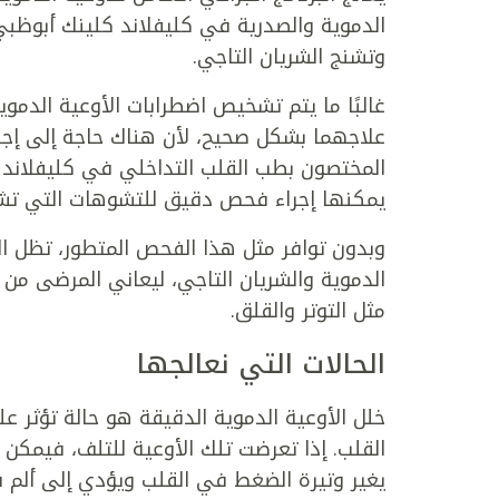
الدموية والصدرية في كليفلاند كلينك أبوظبي
وتشنج الشريان التاجي.
غالبًا ما يتم تشخيص اضطرابات الأوعية الدمو
علاجهما بشكل صحيح، لأن هناك حاجة إلى إجر
المختصون بطب القلب التداخلي في كليفلان
يمكنها إجراء فحص دقيق للتشوهات التي تشير
وبدون توافر مثل هذا الفحص المتطور، تظل ال
الدموية والشريان التاجي، ليعاني المرضى من 
مثل التوتر والقلق.
الحالات التي نعالجها
خلل الأوعية الدموية الدقيقة هو حالة تؤثر ع
القلب. إذا تعرضت تلك الأوعية للتلف، فيمك
يغير وتيرة الضغط في القلب ويؤدي إلى ألم ف