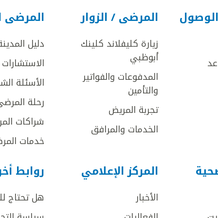
الوصول
المرضى / الزوار
المرضى ا
زيارة كليفلاند كلينك
دليل المدينة
أبوظبي
عد
الاستشارات ا
المدفوعات والفواتير
الأسئلة الش
والتأمين
رحلة المرضى
تجربة المريض
شراكات المر
الخدمات والمرافق
خدمات المرض
صحية
المركز الإعلامي
روابط أخ
الأخبار
هل تحتاج ل
يت
الفعاليات
سياسة التحر