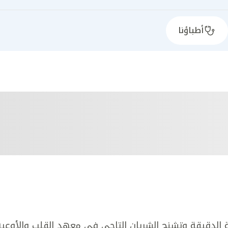
أطباؤنا
وية الدقيقة وتشنج الشريان التاجي في معهد القلب والأوعية