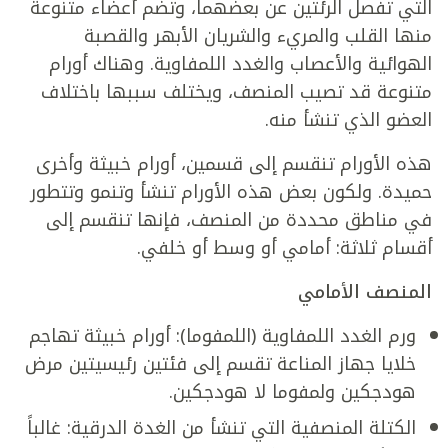
التي تفصل الرئتين عن بعضهما، وتضم أعضاء متنوعة
منها القلب والمريء والشريان الأبهر والقصبة
الهوائية والأعصاب والغدد اللمفاوية. وهناك أورام
متنوعة قد تصيب المنصف، ويختلف سببها باختلاف
العضو الذي تنشأ منه.
هذه الأورام تنقسم إلى قسمين، أورام خبيثة وأخرى
حميدة. ولكون بعض هذه الأورام تنشأ وتنمو وتتطور
في مناطق محددة من المنصف، فإنها تنقسم إلى
أقسام ثلاثة: أمامي أو وسط أو خلفي.
المنصف الأمامي
ورم الغدد اللمفاوية (اللمفوما): أورام خبيثة تهاجم
خلايا جهاز المناعة تقسم إلى فئتين رئيسيتين مرض
هودجكين ولمفوما لا هودجكين.
الكتلة المنصفية التي تنشأ من الغدة الدرقية: غالباً