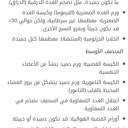
ما تكون حميدة، مثل تضخم الغدة الدرقية (الدراق).
ورم الغدة الصعترية (التيموما) وكيسة الغدة
الصعترية: معظمها غير سرطانية، ولكن حوالي 30٪
قد يكون خبيثاً ويغزو النسج الأخرى.
الخلايا الجرثومية (المنتشة): معظمها كتل حميدة.
المنصف الأوسط
الكيسة القصبية: ورم حميد ينشأ من الأعضاء
التنفسية.
الكيسة التامورية: ورم حميد يتشكل من بروز الغشاء
المحيط بالقلب (التامور).
اعتلال الغدد اللمفاوية في المنصف: تضخم في
الغدد اللمفاوية.
أورام القصبة الهوائية: قد تكون حميدة أو خبيثة.