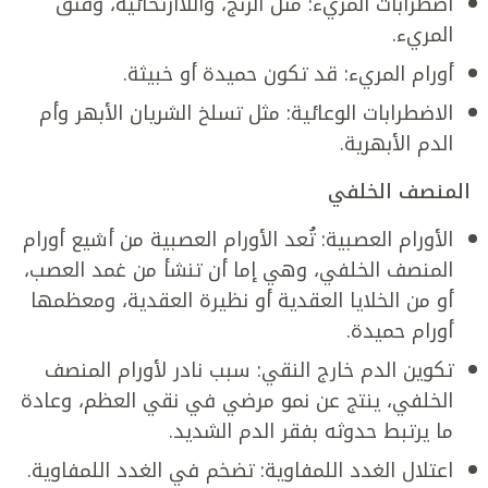
اضطرابات المريء: مثل الرتج، واللاارتخائية، وفتق
المريء.
أورام المريء: قد تكون حميدة أو خبيثة.
الاضطرابات الوعائية: مثل تسلخ الشريان الأبهر وأم
الدم الأبهرية.
المنصف الخلفي
الأورام العصبية: تُعد الأورام العصبية من أشيع أورام
المنصف الخلفي، وهي إما أن تنشأ من غمد العصب،
أو من الخلايا العقدية أو نظيرة العقدية، ومعظمها
أورام حميدة.
تكوين الدم خارج النقي: سبب نادر لأورام المنصف
الخلفي، ينتج عن نمو مرضي في نقي العظم، وعادة
ما يرتبط حدوثه بفقر الدم الشديد.
اعتلال الغدد اللمفاوية: تضخم في الغدد اللمفاوية.