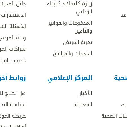
زيارة كليفلاند كلينك
دليل المدينة
أبوظبي
عد
الاستشارات ا
المدفوعات والفواتير
الأسئلة الش
والتأمين
رحلة المرضى
تجربة المريض
شراكات المر
الخدمات والمرافق
خدمات المرض
صحية
المركز الإعلامي
روابط أخ
الأخبار
هل تحتاج ل
يت
الفعاليات
سياسة التحر
بات الصحية
خريطة الموق