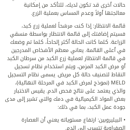
حالات أخرى قد تكون لديك، للتأكد من إمكانية
معالجتها أولاً وعدم المساس بعملية الزرع.
قائمة الانتظار: إذا كنت مرشحاً لعملية زرع كبد،
فسيتم إضافتك إلى قائمة الانتظار بواسطة منسقي
الزراعة. كلما كانت الحالة أكثر إلحاحاً، كلما تم وضعك
في أعلى القائمة. يعاني معظم الأشخاص المدرجين
في قائمة الانتظار لعملية زرع الكبد من سرطان الكبد
أو مرض الكبد المزمن، ويتم استخدام نظام تسجيل
النقاط لتصنيف حالة كل مريض. يسمى نظام التسجيل
MELD (نموذج لمرض الكبد في المرحلة النهائية)،
والذي يعتمد على نتائج فحص الدم. يقيس الاختبار
بعض المواد الكيميائية في دمك والتي تشير إلى مدى
جودة عمل الكبد، بما في ذلك:
• البيليروبين: ارتفاع مستوياته يعني أن العصارة
الصفراوية تتسرب إلى الدم.