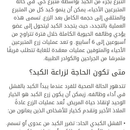
التبرع بجزء من الكبد بواسطة متبرع حي. في حالة
المتبرعين الأحياء، يمكن أن ينمو كبد كل من المتبرع
والمتلقي إلى حجمه الكامل بعد الزرع. تسمى هذه
العملية بالتجدد، حيث يتجدد الكبد ليتحول إلى عضو
يؤدي وظائفه الحيوية الكاملة خلال فترة تتراوح من
أسبوعين إلى 6 أسابيع. و تعد عمليات زرع المتبرعين
الأحياء والمتوفين عمليات معقدة للغاية تتطلب فريقًا
متمرسًا من الجراحين والكوادر الطبية.
متى تكون الحاجة لزراعة الكبد؟
تتدهور الحالة الصحية للفرد عندما يبدأ الكبد بالفشل
في أداء وظائفه. زيمكن أن يكون زرع الكبد هو الخيار
الوحيد لإنقاذ حياة المريض. تُعد عمليات الزرع عادةً
الملاذ الأخير وتقدم كخيار للأشخاص الذين يعانون من:
• الفشل الكبدي الحاد: تضرر الكبد من عدوى أو تسمم.