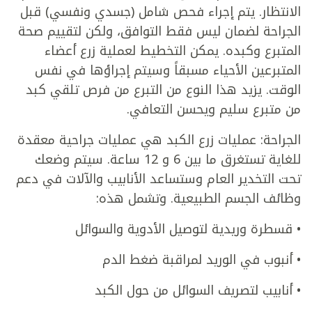
الانتظار. يتم إجراء فحص شامل (جسدي ونفسي) قبل
الجراحة لضمان ليس فقط التوافق، ولكن لتقييم صحة
المتبرع وكبده. يمكن التخطيط لعملية زرع أعضاء
المتبرعين الأحياء مسبقاً وسيتم إجراؤها في نفس
الوقت. يزيد هذا النوع من التبرع من فرص تلقي كبد
من متبرع سليم ويحسن التعافي.
الجراحة: عمليات زرع الكبد هي عمليات جراحية معقدة
للغاية تستغرق ما بين 6 و 12 ساعة. سيتم وضعك
تحت التخدير العام وستساعد الأنابيب والآلات في دعم
وظائف الجسم الطبيعية. وتشمل هذه:
• قسطرة وريدية لتوصيل الأدوية والسوائل
• أنبوب في الوريد لمراقبة ضغط الدم
• أنابيب لتصريف السوائل من حول الكبد